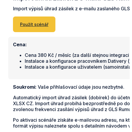
Import výpisů úhrad zásilek z e-mailu zaslaného GLS
Použít scénář
Cena:
Cena 380 Kč / měsíc (za další stejnou integraci 
Instalace a konfigurace pracovníkem Dativery (
v
Instalace a konfigurace uživatelem (samoinstal
Soukromí:
Vaše přihlašovací údaje jsou nezbytné.
Automatický import úhrad zásilek (dobírek) do účetn
XLSX CZ. Import úhrad probíhá bezprostředně po doru
zvolenou frekvenci zasílání výpisů úhrad z GLS Rum
Po aktivaci scénáře získáte e-mailovou adresu, na k
formát výpisu naleznete spolu s detailním návodem v