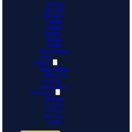
POHODA
ABRA Gen
Money S3
Shoptet
Shoptet
Premium
Upgates
Shopify
WooCommerce
Ceník
Podpora
Znalostní báze
Zákaznická
podpora
Dativery Agent
Společnost
O Dativery
Co umíme
Partneři
Reference
Kontakt