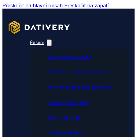
Přeskočit na hlavní obsah
Přeskočit na zápatí
Řešení
Propojujeme e-shopy
Přenášíme platby do účetnictví
Automatizujeme data a procesy
Doplňky ABRA Flexi
Mobilní skladník
Vytěžování faktur