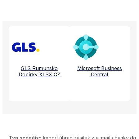
Propojené aplikace a služby
GLS Rumunsko
Microsoft Business
Dobírky XLSX CZ
Central
Typ scénáře:
Import úhrad zásilek z e-mailu banky do 