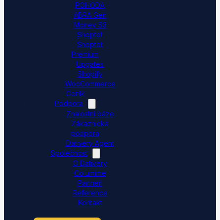
POHODA
ABRA Gen
Money S3
Shoptet
Shoptet
Premium
Upgates
Shopify
WooCommerce
Ceník
Podpora
Znalostní báze
Zákaznická
podpora
Dativery Agent
Společnost
O Dativery
Co umíme
Partneři
Reference
Kontakt