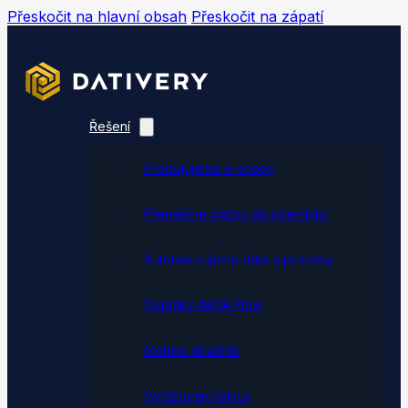
Přeskočit na hlavní obsah
Přeskočit na zápatí
Řešení
Propojujeme e-shopy
Přenášíme platby do účetnictví
Automatizujeme data a procesy
Doplňky ABRA Flexi
Mobilní skladník
Vytěžování faktur