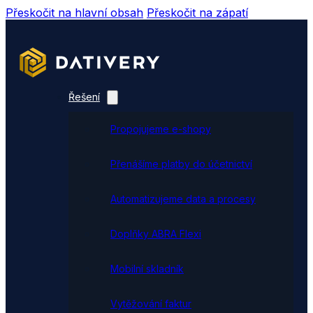
Přeskočit na hlavní obsah
Přeskočit na zápatí
Řešení
Propojujeme e-shopy
Přenášíme platby do účetnictví
Automatizujeme data a procesy
Doplňky ABRA Flexi
Mobilní skladník
Vytěžování faktur