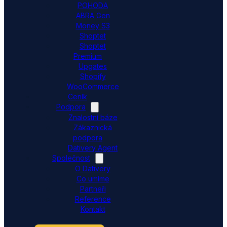
POHODA
ABRA Gen
Money S3
Shoptet
Shoptet
Premium
Upgates
Shopify
WooCommerce
Ceník
Podpora
Znalostní báze
Zákaznická
podpora
Dativery Agent
Společnost
O Dativery
Co umíme
Partneři
Reference
Kontakt