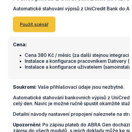
Automatické stahování výpisů z UniCredit Bank do A
Použít scénář
Cena:
Cena 380 Kč / měsíc (za další stejnou integraci 
Instalace a konfigurace pracovníkem Dativery (
v
Instalace a konfigurace uživatelem (samoinstal
Soukromí:
Vaše přihlašovací údaje jsou nezbytné.
Automatické stahování bankovních výpisů z UniCredi
celý den. Navíc je možné ručně spustit okamžité staže
Detailní návody nastavení propojení naleznete na str
Upozornění:
Po zápisu plateb do ABRA Gen dochází k
zápisu do všech modulů, s jejich doklady může ke spáro