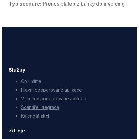
Typ scénáře:
Přenos plateb z banky do invoicing
Služby
Co umíme
Hlavní podporované aplikace
Všechny podporované aplikace
Scénáře integrace
Kalendář akcí
Zdroje