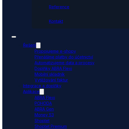
Reference
Kontakt
Řešení
Propojujeme e-shopy
Přenášíme platby do účetnictví
Automatizujeme data a procesy
Doplňky ABRA Flexi
Mobilní skladník
Vytěžování faktur
Integrace a doplňky
Aplikace
ABRA Flexi
POHODA
ABRA Gen
Money S3
Shoptet
Shoptet Premium