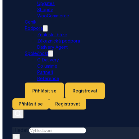
Upgates
Shopify
WooCommerce
Ceník
Podpora
Znalostní báze
Zákaznická podpora
Dativery Agent
Společnost
O Dativery
Co umíme
Partneři
Reference
Kontakt
Přihlásit se
Registrovat
Přihlásit se
Registrovat
Hledat
×