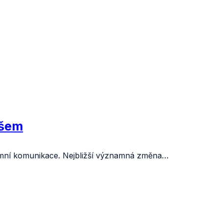
ošem
iremní komunikace. Nejbližší významná změna…