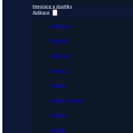
Integrace a doplňky
Aplikace
ABRA Flexi
POHODA
ABRA Gen
Money S3
Shoptet
Shoptet Premium
Upgates
Shopify