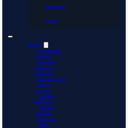
Reference
Kontakt
Řešení
Propojujeme
e-shopy
Přenášíme
platby do
účetnictví
Automatizujeme
data a
procesy
Doplňky
ABRA Flexi
Mobilní
skladník
Vytěžování
faktur