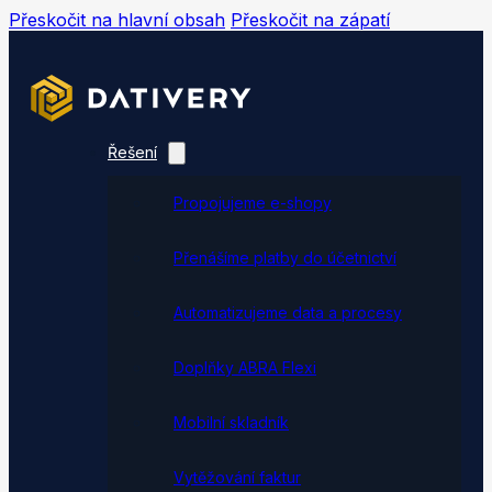
Přeskočit na hlavní obsah
Přeskočit na zápatí
Řešení
Propojujeme e-shopy
Přenášíme platby do účetnictví
Automatizujeme data a procesy
Doplňky ABRA Flexi
Mobilní skladník
Vytěžování faktur