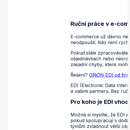
Ruční práce v e-com
E-commerce už dávno není j
neodpouští. Kdo není rychlý
Pokud stále zpracováváte B2
objednávkách nebo nesrovna
zásadní chyby, které mohou
Řešení?
ORiON EDI od fir
EDI (Electronic Data Inte
a vašimi partnery. Bez ruč
Pro koho je EDI vho
Možná si myslíte, že EDI j
pokud spolupracují s dodav
týmům zvládnout větší obj