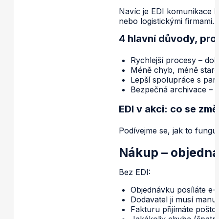
Navíc je EDI komunikace b
nebo logistickými firmami.
4 hlavní důvody, pro
Rychlejší procesy – dok
Méně chyb, méně staros
Lepší spolupráce s par
Bezpečná archivace – v 
EDI v akci: co se zm
Podívejme se, jak to funguj
Nákup
– objedná
Bez EDI:
Objednávku posíláte e-m
Dodavatel ji musí manu
Fakturu přijímáte pošto
Jakákoliv chyba (špatná