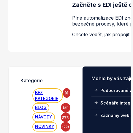
Začněte s EDI ještě 
Plná automatizace EDI znam
bezpečné procesy, které 
Chcete vědět, jak propoji
Mohlo by vás zají
Kategorie
Podporované a
BEZ
(1)
KATEGORIE
Scénáře integ
BLOG
(21)
Záznamy webin
NÁVODY
(137)
NOVINKY
(20)