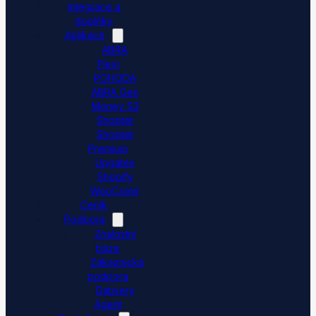
Integrace a
doplňky
Aplikace
ABRA
Flexi
POHODA
ABRA Gen
Money S3
Shoptet
Shoptet
Premium
Upgates
Shopify
WooCommerce
Ceník
Podpora
Znalostní
báze
Zákaznická
podpora
Dativery
Agent