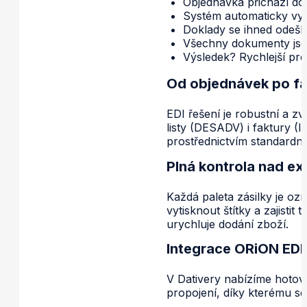
Objednávka přichází do
Systém automaticky vyge
Doklady se ihned odešlo
Všechny dokumenty jsou
Výsledek? Rychlejší pr
Od objednávek po fa
EDI řešení je robustní a z
listy (DESADV) i faktury 
prostřednictvím standard
Plná kontrola nad ex
Každá paleta zásilky je oz
vytisknout štítky a zajist
urychluje dodání zboží.
Integrace ORiON EDI
V Dativery nabízíme hoto
propojení, díky kterému se