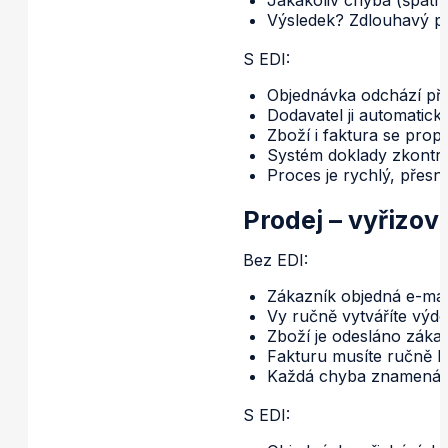
Výsledek? Zdlouhavý pr
S EDI:
Objednávka odchází př
Dodavatel ji automaticky
Zboží i faktura se prop
Systém doklady zkontrol
Proces je rychlý, přesn
Prodej
– vyřizov
Bez EDI:
Zákazník objedná e-mai
Vy ručně vytváříte výde
Zboží je odesláno zákaz
Fakturu musíte ručně k
Každá chyba znamená z
S EDI: