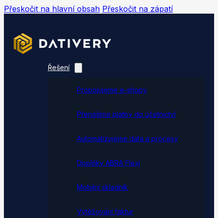
Přeskočit na hlavní obsah
Přeskočit na zápatí
Řešení
Propojujeme e-shopy
Přenášíme platby do účetnictví
Automatizujeme data a procesy
Doplňky ABRA Flexi
Mobilní skladník
Vytěžování faktur