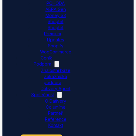
POHODA
ABRA Gen
Money S3
Shoptet
Shoptet
Premium
Upgates
Shopify
WooCommerce
Ceník
Podpora
Znalostní báze
Zákaznická
podpora
Dativery Agent
Společnost
O Dativery
Co umíme
Partneři
Reference
Kontakt