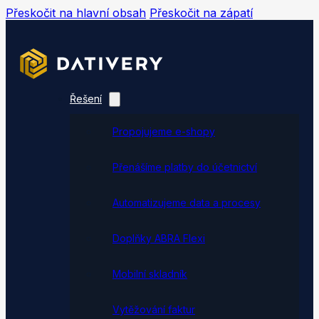
Přeskočit na hlavní obsah
Přeskočit na zápatí
Řešení
Propojujeme e-shopy
Přenášíme platby do účetnictví
Automatizujeme data a procesy
Doplňky ABRA Flexi
Mobilní skladník
Vytěžování faktur