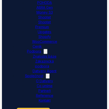
POHODA
ABRA Gen
Money S3
Shoptet
Shoptet
Premium
Upgates
Shopify
WooCommerce
Ceník
Podpora
Znalostní báze
Zákaznická
podpora
Dativery Agent
Společnost
O Dativery
Co umíme
Partneři
Reference
Kontakt