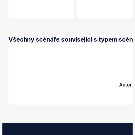
Všechny scénáře související s typem scéná
Automa