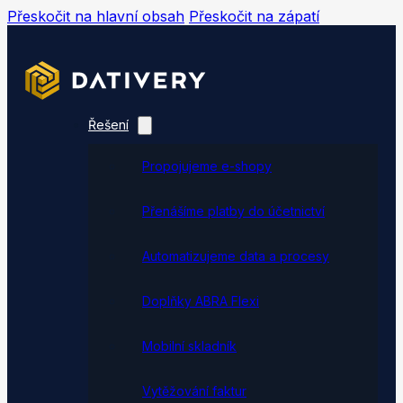
Přeskočit na hlavní obsah
Přeskočit na zápatí
Řešení
Propojujeme e-shopy
Přenášíme platby do účetnictví
Automatizujeme data a procesy
Doplňky ABRA Flexi
Mobilní skladník
Vytěžování faktur