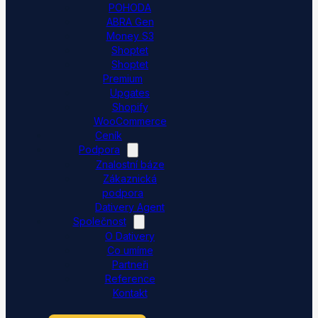
POHODA
ABRA Gen
Money S3
Shoptet
Shoptet
Premium
Upgates
Shopify
WooCommerce
Ceník
Podpora
Znalostní báze
Zákaznická
podpora
Dativery Agent
Společnost
O Dativery
Co umíme
Partneři
Reference
Kontakt