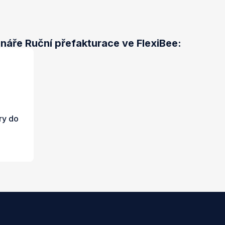
náře Ruční přefakturace ve FlexiBee:
ry do