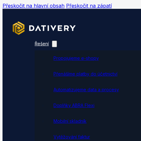
Přeskočit na hlavní obsah
Přeskočit na zápatí
Řešení
Propojujeme e-shopy
Přenášíme platby do účetnictví
Automatizujeme data a procesy
Doplňky ABRA Flexi
Mobilní skladník
Vytěžování faktur