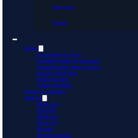
Reference
Kontakt
Řešení
Propojujeme e-shopy
Přenášíme platby do účetnictví
Automatizujeme data a procesy
Doplňky ABRA Flexi
Mobilní skladník
Vytěžování faktur
Integrace a doplňky
Aplikace
ABRA Flexi
POHODA
ABRA Gen
Money S3
Shoptet
Shoptet Premium