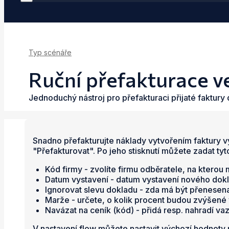
Typ scénáře
Ruční přefakturace v
Jednoduchý nástroj pro přefakturaci přijaté faktury
Snadno přefakturujte náklady vytvořením faktury vyd
"Přefakturovat". Po jeho stisknutí můžete zadat tyt
Kód firmy - zvolíte firmu odběratele, na kterou
Datum vystavení - datum vystavení nového dokla
Ignorovat slevu dokladu - zda má být přenesena
Marže - určete, o kolik procent budou zvýšené 
Navázat na ceník (kód) - přidá resp. nahradí va
V nastavení flow můžete nastavit výchozí hodnoty p