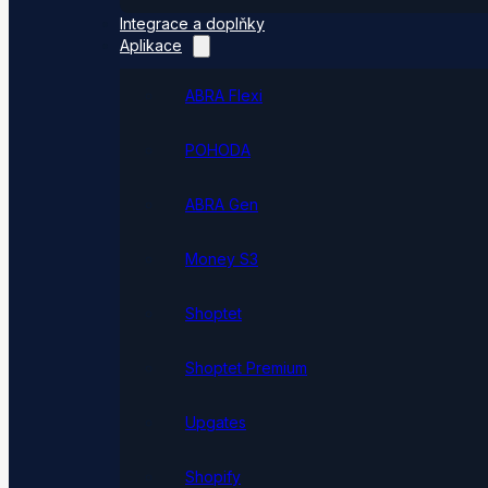
Integrace a doplňky
Aplikace
ABRA Flexi
POHODA
ABRA Gen
Money S3
Shoptet
Shoptet Premium
Upgates
Shopify