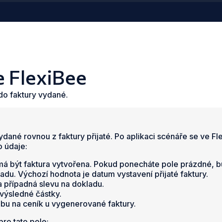
e FlexiBee
 do faktury vydané.
ané rovnou z faktury přijaté. Po aplikaci scénáře se ve Flex
o údaje:
 má být faktura vytvořena. Pokud ponecháte pole prázdné, bu
du. Výchozí hodnota je datum vystavení přijaté faktury.
 případná slevu na dokladu.
výsledné částky.
zbu na ceník u vygenerované faktury.
ro tato pole: