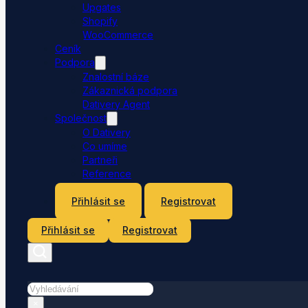
Upgates
Shopify
WooCommerce
Ceník
Podpora
Znalostní báze
Zákaznická podpora
Dativery Agent
Společnost
O Dativery
Co umíme
Partneři
Reference
Kontakt
Přihlásit se
Registrovat
Přihlásit se
Registrovat
Hledat
×