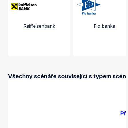
Raiffeisenbank
Fio banka
Všechny scénáře související s typem scéná
Př