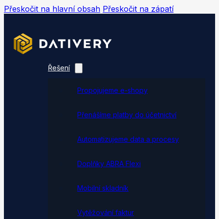
Přeskočit na hlavní obsah
Přeskočit na zápatí
Řešení
Propojujeme e-shopy
Přenášíme platby do účetnictví
Automatizujeme data a procesy
Doplňky ABRA Flexi
Mobilní skladník
Vytěžování faktur