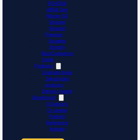
POHODA
ABRA Gen
Money S3
Shoptet
Shoptet
Premium
Upgates
Shopify
WooCommerce
Ceník
Podpora
Znalostní báze
Zákaznická
podpora
Dativery Agent
Společnost
O Dativery
Co umíme
Partneři
Reference
Kontakt