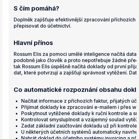
S čím pomáhá?
Doplněk zajišťuje efektivnější zpracování příchozích f
přepisovat do účetnictví.
Hlavní přínos
Rossum Elis za pomoci umělé inteligence načítá data z
podobně jako člověk a proto nepotřebuje žádné předch
tak Rossum Elis úspěšně načítá doklady od první přij
dat, které potvrzují a zajišťují správnost vytěžení. D
Co automatické rozpoznání obsahu dokla
Načítat informace z příchozích faktur, přijatých ú
Přijímat doklady ke zpracování e-mailem i přes w
Poskytnout vytěžené doklady k ruční kontrole a s
Kontrolovat smysluplnost a vzájemný soulad vytěž
Zadat základní zaúčtování dokladu už při kontrole
U některých účetních systémů automaticky navrhu
Nahrát doklad do účetního systému invoicing a při