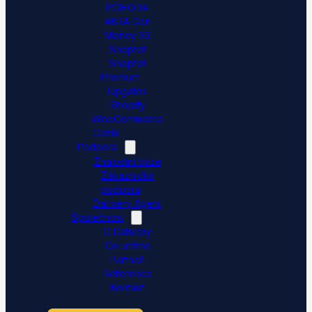
POHODA
ABRA Gen
Money S3
Shoptet
Shoptet
Premium
Upgates
Shopify
WooCommerce
Ceník
Podpora
Znalostní báze
Zákaznická
podpora
Dativery Agent
Společnost
O Dativery
Co umíme
Partneři
Reference
Kontakt