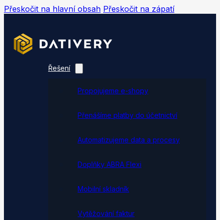
Přeskočit na hlavní obsah
Přeskočit na zápatí
Řešení
Propojujeme e-shopy
Přenášíme platby do účetnictví
Automatizujeme data a procesy
Doplňky ABRA Flexi
Mobilní skladník
Vytěžování faktur