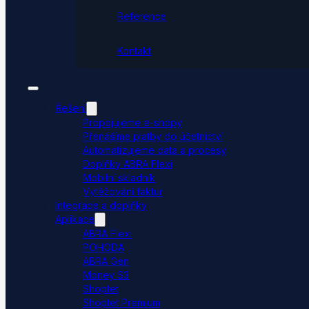
Reference
Kontakt
Řešení
Propojujeme e-shopy
Přenášíme platby do účetnictví
Automatizujeme data a procesy
Doplňky ABRA Flexi
Mobilní skladník
Vytěžování faktur
Integrace a doplňky
Aplikace
ABRA Flexi
POHODA
ABRA Gen
Money S3
Shoptet
Shoptet Premium