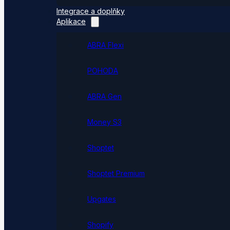
Integrace a doplňky
Aplikace
ABRA Flexi
POHODA
ABRA Gen
Money S3
Shoptet
Shoptet Premium
Upgates
Shopify