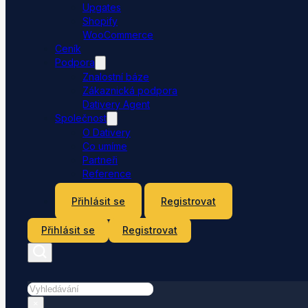
Upgates
Shopify
WooCommerce
Ceník
Podpora
Znalostní báze
Zákaznická podpora
Dativery Agent
Společnost
O Dativery
Co umíme
Partneři
Reference
Kontakt
Přihlásit se
Registrovat
Přihlásit se
Registrovat
Hledat
×