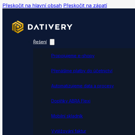
Přeskočit na hlavní obsah
Přeskočit na zápatí
Řešení
Propojujeme e-shopy
Přenášíme platby do účetnictví
Automatizujeme data a procesy
Doplňky ABRA Flexi
Mobilní skladník
Vytěžování faktur