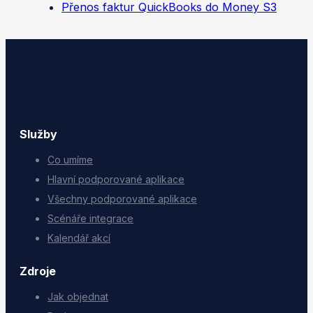
Přenos faktur QuickBooks do Money S3
Služby
Co umíme
Hlavní podporované aplikace
Všechny podporované aplikace
Scénáře integrace
Kalendář akcí
Zdroje
Jak objednat