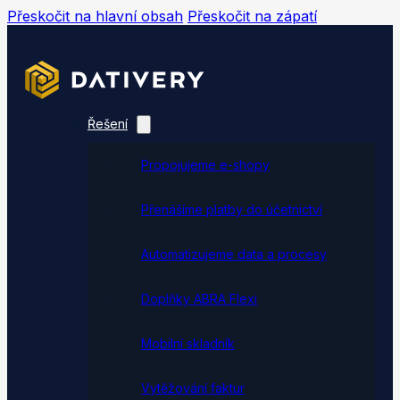
Přeskočit na hlavní obsah
Přeskočit na zápatí
Řešení
Propojujeme e-shopy
Přenášíme platby do účetnictví
Automatizujeme data a procesy
Doplňky ABRA Flexi
Mobilní skladník
Vytěžování faktur