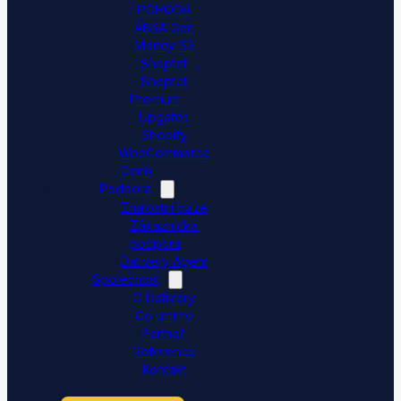
POHODA
ABRA Gen
Money S3
Shoptet
Shoptet
Premium
Upgates
Shopify
WooCommerce
Ceník
Podpora
Znalostní báze
Zákaznická
podpora
Dativery Agent
Společnost
O Dativery
Co umíme
Partneři
Reference
Kontakt