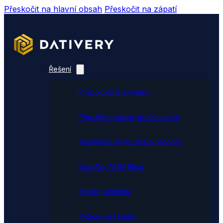
Přeskočit na hlavní obsah
Přeskočit na zápatí
Řešení
Propojujeme e-shopy
Přenášíme platby do účetnictví
Automatizujeme data a procesy
Doplňky ABRA Flexi
Mobilní skladník
Vytěžování faktur