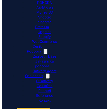
POHODA
ABRA Gen
Money S3
Shoptet
Shoptet
Premium
Upgates
Shopify
WooCommerce
Ceník
Podpora
Znalostní báze
Zákaznická
podpora
Dativery Agent
Společnost
O Dativery
Co umíme
Partneři
Reference
Kontakt