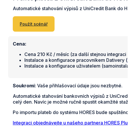
Automatické stahování výpisů z UniCredit Bank do H
Použít scénář
Cena:
Cena 210 Kč / měsíc (za další stejnou integraci 
Instalace a konfigurace pracovníkem Dativery (
v
Instalace a konfigurace uživatelem (samoinstal
Soukromí:
Vaše přihlašovací údaje jsou nezbytné.
Automatické stahování bankovních výpisů z UniCredi
celý den. Navíc je možné ručně spustit okamžité staže
Po importu plateb do systému HORES bude spuštěno a
Integraci objednávejte u našeho partnera HORES Plus