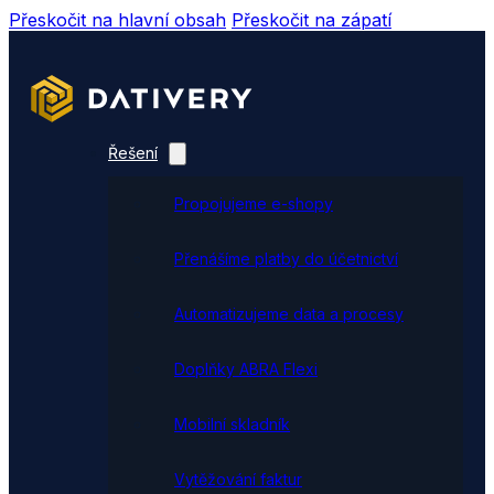
Přeskočit na hlavní obsah
Přeskočit na zápatí
Řešení
Propojujeme e-shopy
Přenášíme platby do účetnictví
Automatizujeme data a procesy
Doplňky ABRA Flexi
Mobilní skladník
Vytěžování faktur