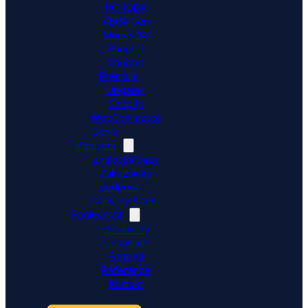
POHODA
ABRA Gen
Money S3
Shoptet
Shoptet
Premium
Upgates
Shopify
WooCommerce
Ceník
Podpora
Znalostní báze
Zákaznická
podpora
Dativery Agent
Společnost
O Dativery
Co umíme
Partneři
Reference
Kontakt