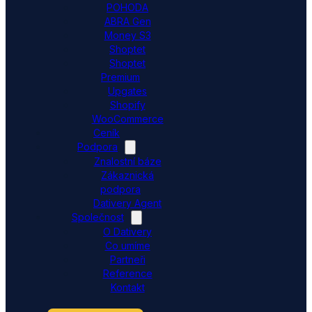
POHODA
ABRA Gen
Money S3
Shoptet
Shoptet
Premium
Upgates
Shopify
WooCommerce
Ceník
Podpora
Znalostní báze
Zákaznická
podpora
Dativery Agent
Společnost
O Dativery
Co umíme
Partneři
Reference
Kontakt