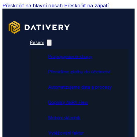
Přeskočit na hlavní obsah
Přeskočit na zápatí
Řešení
Propojujeme e-shopy
Přenášíme platby do účetnictví
Automatizujeme data a procesy
Doplňky ABRA Flexi
Mobilní skladník
Vytěžování faktur