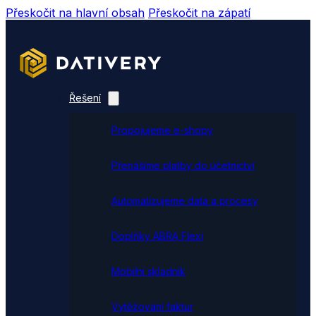
Přeskočit na hlavní obsah
Přeskočit na zápatí
Řešení
Propojujeme e-shopy
Přenášíme platby do účetnictví
Automatizujeme data a procesy
Doplňky ABRA Flexi
Mobilní skladník
Vytěžování faktur