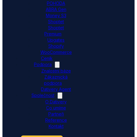
POHODA
ABRA Gen
Money S3
Shoptet
Shoptet
Premium
Upgates
Shopify
WooCommerce
Ceník
Podpora
Znalostní báze
Zákaznická
podpora
Dativery Agent
Společnost
O Dativery
Co umíme
Partneři
Reference
Kontakt