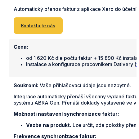
Automatický přenos faktur z aplikace Xero do účetn
Kontaktujte nás
Cena:
od 1 620 Kč dle počtu faktur + 15 890 Kč instala
Instalace a konfigurace pracovníkem Dativery (
v
Soukromí:
Vaše přihlašovací údaje jsou nezbytné.
Integrace automaticky přenáší všechny vydané faktury
systému ABRA Gen. Přenáší doklady vystavené ve v
Možnosti nastavení synchronizace faktur:
Vazba na produkt.
Lze určit, zda položky přene
Frekvence synchronizace faktur: