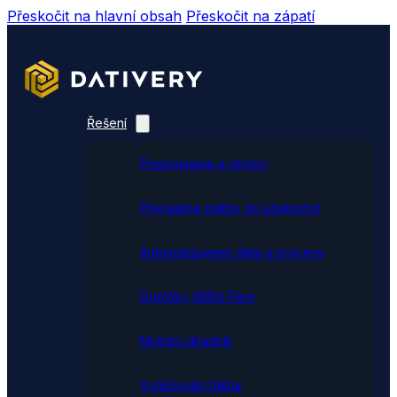
Přeskočit na hlavní obsah
Přeskočit na zápatí
Řešení
Propojujeme e-shopy
Přenášíme platby do účetnictví
Automatizujeme data a procesy
Doplňky ABRA Flexi
Mobilní skladník
Vytěžování faktur