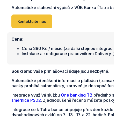
Automatické stahování výpisů z VÚB Banka (Tatra ban
Kontaktujte nás
Cena:
Cena 380 Kč / měsíc (za další stejnou integraci 
Instalace a konfigurace pracovníkem Dativery (
v
Soukromí:
Vaše přihlašovací údaje jsou nezbytné.
Automatické přenášení informací o platbách (transak
banky probíhá automaticky, zároveň je dostupná funkc
Integrace využívá službu
One banking TB
předního s
směrnice PSD2
. Zjednodušeně řečeno můžete poskyt
Integrace se k Tatra bance připojuje přes den každou
dvouhodinových cyklů po 7., 13., 17. a 22. hodině. Po