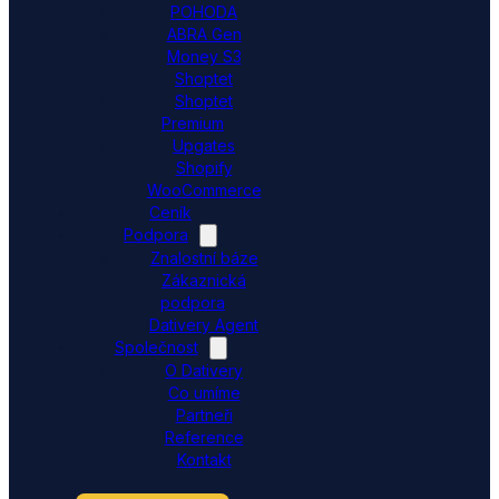
POHODA
ABRA Gen
Money S3
Shoptet
Shoptet
Premium
Upgates
Shopify
WooCommerce
Ceník
Podpora
Znalostní báze
Zákaznická
podpora
Dativery Agent
Společnost
O Dativery
Co umíme
Partneři
Reference
Kontakt