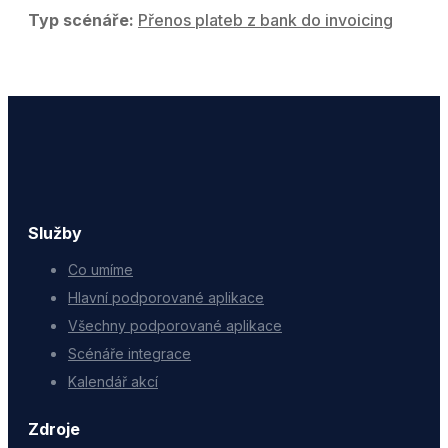
Typ scénáře:
Přenos plateb z bank do invoicing
Služby
Co umíme
Hlavní podporované aplikace
Všechny podporované aplikace
Scénáře integrace
Kalendář akcí
Zdroje