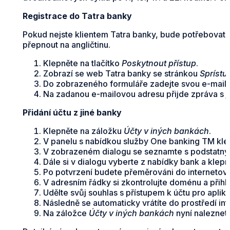
Registrace do Tatra banky
Pokud nejste klientem Tatra banky, bude potřebovat s
přepnout na angličtinu.
Klepněte na tlačítko
Poskytnout přístup
.
Zobrazí se web Tatra banky se stránkou
Sprístu
Do zobrazeného formuláře zadejte svou e-mailo
Na zadanou e-mailovou adresu přijde zpráva s 
Přidání účtu z jiné banky
Klepněte na záložku
Účty v iných bankách
.
V panelu s nabídkou služby One banking TM klep
V zobrazeném dialogu se seznamte s podstatným
Dále si v dialogu vyberte z nabídky bank a klepn
Po potvrzení budete přeměrováni do internetov
V adresním řádky si zkontrolujte doménu a přihl
Udělte svůj souhlas s přístupem k účtu pro aplik
Následně se automaticky vrátíte do prostředí in
Na záložce
Účty v iných bankách
nyní naleznete