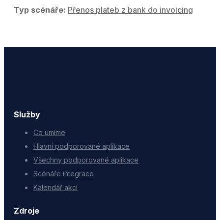
Typ scénáře:
Přenos plateb z bank do invoicing
Služby
Co umíme
Hlavní podporované aplikace
Všechny podporované aplikace
Scénáře integrace
Kalendář akcí
Zdroje