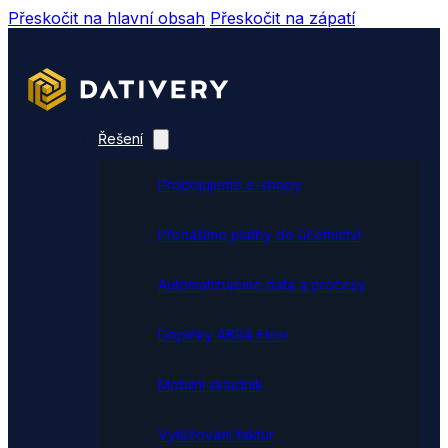
Přeskočit na hlavní obsah
Přeskočit na zápatí
Řešení
Propojujeme e-shopy
Přenášíme platby do účetnictví
Automatizujeme data a procesy
Doplňky ABRA Flexi
Mobilní skladník
Vytěžování faktur