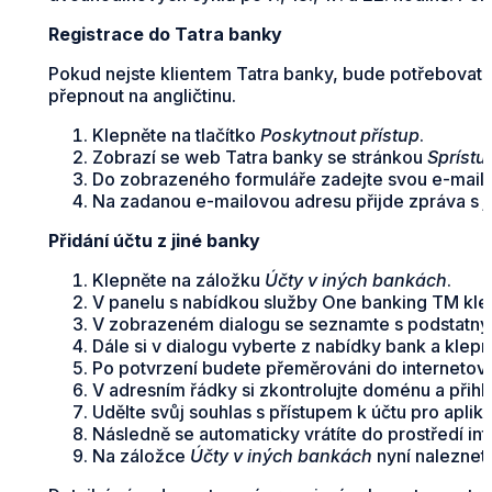
Registrace do Tatra banky
Pokud nejste klientem Tatra banky, bude potřebovat s
přepnout na angličtinu.
Klepněte na tlačítko
Poskytnout přístup
.
Zobrazí se web Tatra banky se stránkou
Sprístu
Do zobrazeného formuláře zadejte svou e-mailo
Na zadanou e-mailovou adresu přijde zpráva s 
Přidání účtu z jiné banky
Klepněte na záložku
Účty v iných bankách
.
V panelu s nabídkou služby One banking TM klep
V zobrazeném dialogu se seznamte s podstatným
Dále si v dialogu vyberte z nabídky bank a klepn
Po potvrzení budete přeměrováni do internetov
V adresním řádky si zkontrolujte doménu a přihl
Udělte svůj souhlas s přístupem k účtu pro aplik
Následně se automaticky vrátíte do prostředí in
Na záložce
Účty v iných bankách
nyní naleznete