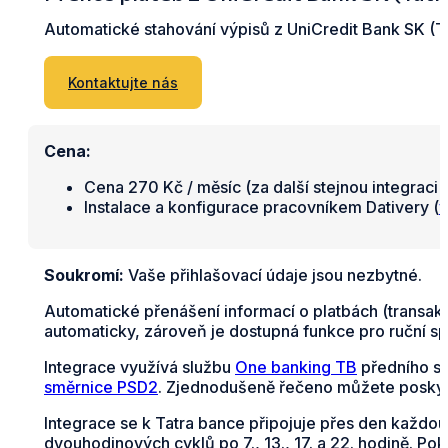
Automatické stahování výpisů z UniCredit Bank SK (Ta
Kontaktujte nás
Cena:
Cena 270 Kč / měsíc (za další stejnou integraci 
Instalace a konfigurace pracovníkem Dativery (
v
Soukromí:
Vaše přihlašovací údaje jsou nezbytné.
Automatické přenášení informací o platbách (transak
automaticky, zároveň je dostupná funkce pro ruční sp
Integrace využívá službu
One banking TB
předního s
směrnice PSD2
. Zjednodušeně řečeno můžete poskyt
Integrace se k Tatra bance připojuje přes den každou 
dvouhodinových cyklů po 7., 13., 17. a 22. hodině. Po