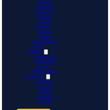
POHODA
ABRA Gen
Money S3
Shoptet
Shoptet
Premium
Upgates
Shopify
WooCommerce
Ceník
Podpora
Znalostní báze
Zákaznická
podpora
Dativery Agent
Společnost
O Dativery
Co umíme
Partneři
Reference
Kontakt