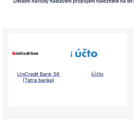
Detailní návody nastavení propojení naleznete na str
Propojené aplikace a služby
UniCredit Bank SK
iÚčto
(Tatra banka)