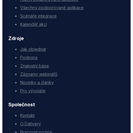
Všechny podporované aplikace
Scénáře integrace
Kalendář akcí
Zdroje
Jak objednat
Podpora
Znalostní báze
Záznamy webinářů
Novinky a články
Pro vývojáře
Společnost
Kontakt
O Dativery
Pracovní pozice