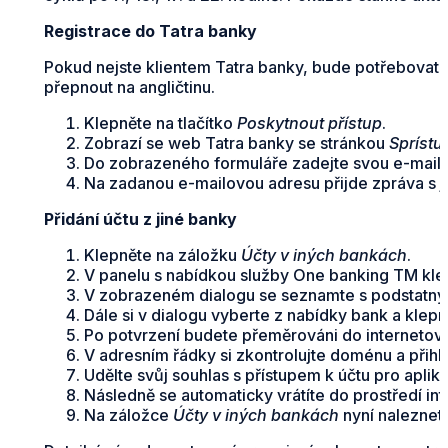
Registrace do Tatra banky
Pokud nejste klientem Tatra banky, bude potřebovat s
přepnout na angličtinu.
Klepněte na tlačítko
Poskytnout přístup
.
Zobrazí se web Tatra banky se stránkou
Sprístu
Do zobrazeného formuláře zadejte svou e-mailo
Na zadanou e-mailovou adresu přijde zpráva s 
Přidání účtu z jiné banky
Klepněte na záložku
Účty v iných bankách
.
V panelu s nabídkou služby One banking TM klep
V zobrazeném dialogu se seznamte s podstatným
Dále si v dialogu vyberte z nabídky bank a klepn
Po potvrzení budete přeměrováni do internetov
V adresním řádky si zkontrolujte doménu a přihl
Udělte svůj souhlas s přístupem k účtu pro aplik
Následně se automaticky vrátíte do prostředí in
Na záložce
Účty v iných bankách
nyní naleznete