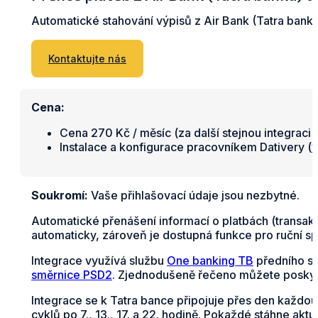
Automatické stahování výpisů z Air Bank (Tatra bank
Kontaktujte nás
Cena:
Cena 270 Kč / měsíc (za další stejnou integraci 
Instalace a konfigurace pracovníkem Dativery (
v
Soukromí:
Vaše přihlašovací údaje jsou nezbytné.
Automatické přenášení informací o platbách (transak
automaticky, zároveň je dostupná funkce pro ruční sp
Integrace využívá službu
One banking TB
předního s
směrnice PSD2
. Zjednodušeně řečeno můžete poskyt
Integrace se k Tatra bance připojuje přes den každou
cyklů po 7., 13., 17. a 22. hodině. Pokaždé stáhne akt