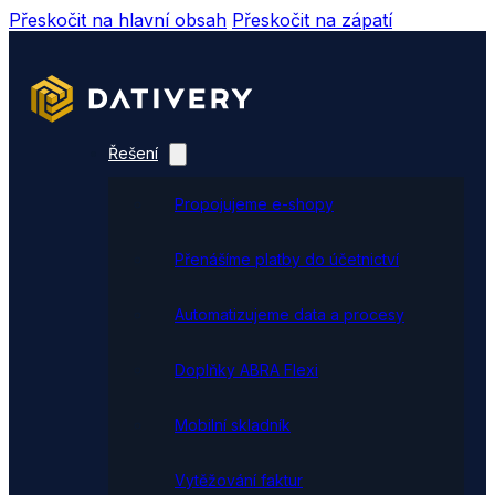
Přeskočit na hlavní obsah
Přeskočit na zápatí
Řešení
Propojujeme e-shopy
Přenášíme platby do účetnictví
Automatizujeme data a procesy
Doplňky ABRA Flexi
Mobilní skladník
Vytěžování faktur