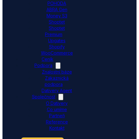
POHODA
ABRA Gen
Money S3
Shoptet
Shoptet
Premium
Upgates
Shopify
WooCommerce
Ceník
Podpora
Znalostní báze
Zákaznická
podpora
Dativery Agent
Společnost
O Dativery
Co umíme
Partneři
Reference
Kontakt