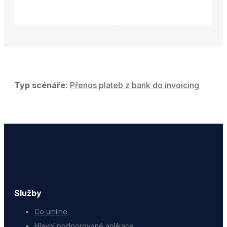
Typ scénáře:
Přenos plateb z bank do invoicing
Služby
Co umíme
Hlavní podporované aplikace