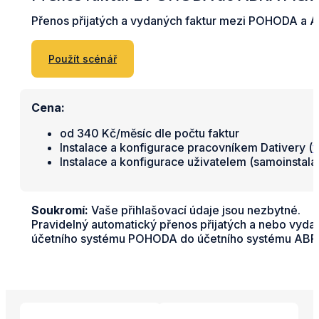
Přenos přijatých a vydaných faktur mezi POHODA a A
Použít scénář
Cena:
od 340 Kč/měsíc dle počtu faktur
Instalace a konfigurace pracovníkem Dativery (
v
Instalace a konfigurace uživatelem (samoinstal
Soukromí:
Vaše přihlašovací údaje jsou nezbytné.
Pravidelný automatický přenos přijatých a nebo vyd
účetního systému POHODA do účetního systému ABRA