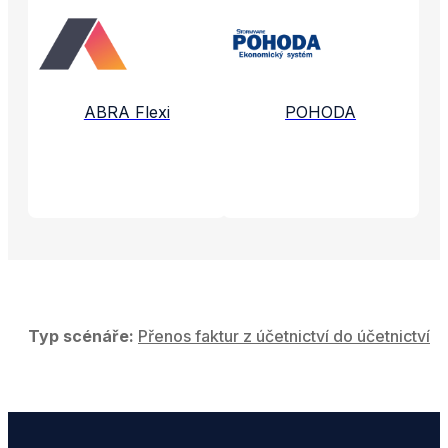
Propojené aplikace a služby
ABRA Flexi
POHODA
Typ scénáře:
Přenos faktur z účetnictví do účetnictví