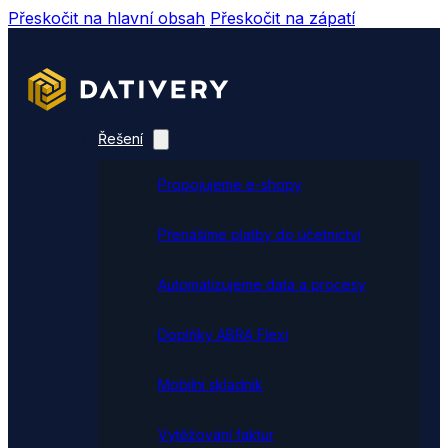
Přeskočit na hlavní obsah
Přeskočit na zápatí
Řešení
Propojujeme e-shopy
Přenášíme platby do účetnictví
Automatizujeme data a procesy
Doplňky ABRA Flexi
Mobilní skladník
Vytěžování faktur