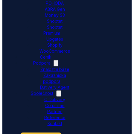
POHODA
ABRA Gen
Money S3
Shoptet
Shoptet
Premium
Upgates
Shopify
WooCommerce
Ceník
Podpora
Znalostní báze
Zákaznická
podpora
Dativery Agent
Společnost
O Dativery
Co umíme
Partneři
Reference
Kontakt