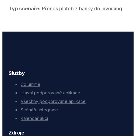
Typ scénáře:
Přenos plateb z banky do invoicing
Služby
Co umíme
Hlavní podporované aplikace
Všechny podporované aplikace
Scénáře integrace
Kalendář akcí
Zdroje