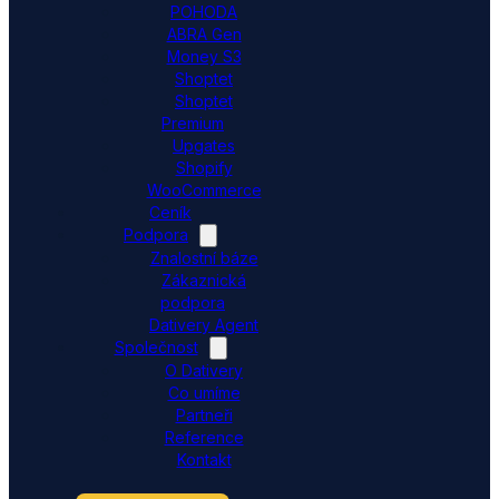
POHODA
ABRA Gen
Money S3
Shoptet
Shoptet
Premium
Upgates
Shopify
WooCommerce
Ceník
Podpora
Znalostní báze
Zákaznická
podpora
Dativery Agent
Společnost
O Dativery
Co umíme
Partneři
Reference
Kontakt