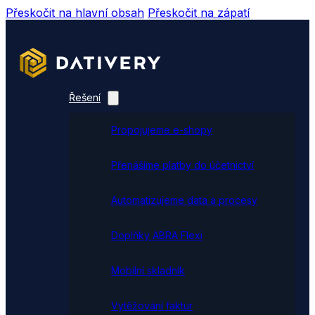
Přeskočit na hlavní obsah
Přeskočit na zápatí
Řešení
Propojujeme e-shopy
Přenášíme platby do účetnictví
Automatizujeme data a procesy
Doplňky ABRA Flexi
Mobilní skladník
Vytěžování faktur