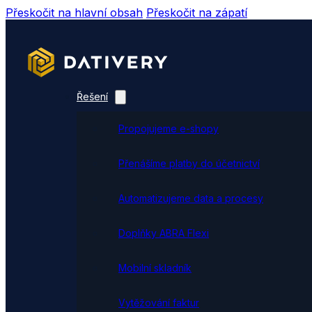
Přeskočit na hlavní obsah
Přeskočit na zápatí
Řešení
Propojujeme e-shopy
Přenášíme platby do účetnictví
Automatizujeme data a procesy
Doplňky ABRA Flexi
Mobilní skladník
Vytěžování faktur