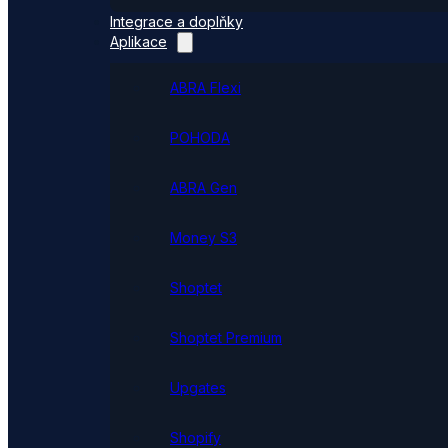
Integrace a doplňky
Aplikace
ABRA Flexi
POHODA
ABRA Gen
Money S3
Shoptet
Shoptet Premium
Upgates
Shopify