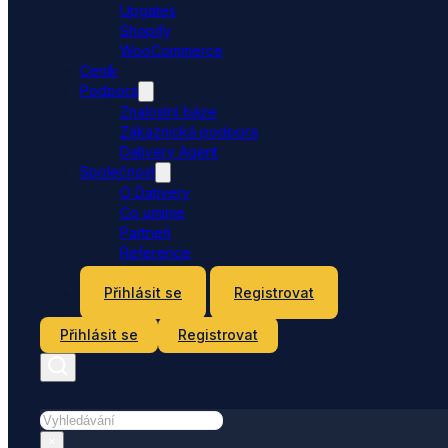
Upgates
Shopify
WooCommerce
Ceník
Podpora
Znalostní báze
Zákaznická podpora
Dativery Agent
Společnost
O Dativery
Co umíme
Partneři
Reference
Kontakt
Přihlásit se
Registrovat
Přihlásit se
Registrovat
Hledat
×