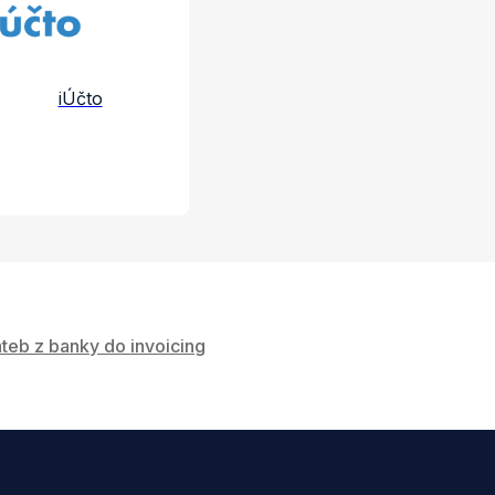
iÚčto
teb z banky do invoicing