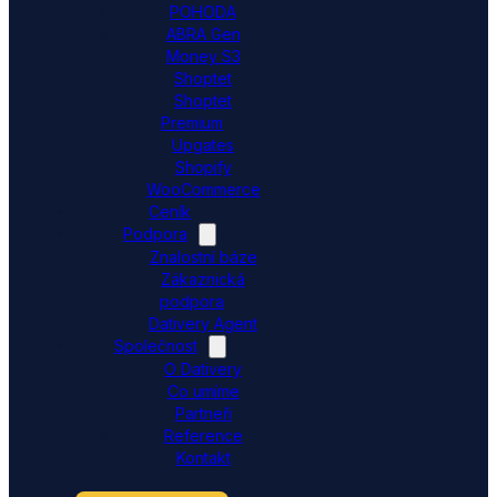
POHODA
ABRA Gen
Money S3
Shoptet
Shoptet
Premium
Upgates
Shopify
WooCommerce
Ceník
Podpora
Znalostní báze
Zákaznická
podpora
Dativery Agent
Společnost
O Dativery
Co umíme
Partneři
Reference
Kontakt