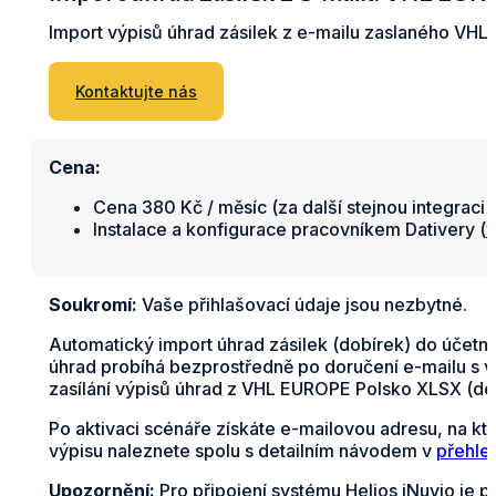
Import výpisů úhrad zásilek z e-mailu zaslaného VHL
Kontaktujte nás
Cena:
Cena 380 Kč / měsíc (za další stejnou integraci 
Instalace a konfigurace pracovníkem Dativery (
v
Soukromí:
Vaše přihlašovací údaje jsou nezbytné.
Automatický import úhrad zásilek (dobírek) do účetn
úhrad probíhá bezprostředně po doručení e-mailu s v
zasílání výpisů úhrad z VHL EUROPE Polsko XLSX (de
Po aktivaci scénáře získáte e-mailovou adresu, na k
výpisu naleznete spolu s detailním návodem v
přehle
Upozornění:
Pro připojení systému Helios iNuvio je p