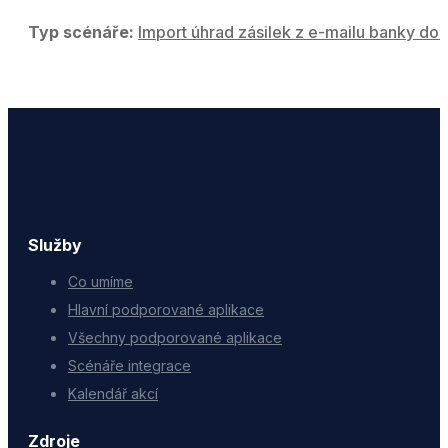
Typ scénáře:
Import úhrad zásilek z e-mailu banky do 
Služby
Co umíme
Hlavní podporované aplikace
Všechny podporované aplikace
Scénáře integrace
Kalendář akcí
Zdroje