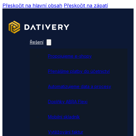
Přeskočit na hlavní obsah
Přeskočit na zápatí
Řešení
Propojujeme e-shopy
Přenášíme platby do účetnictví
Automatizujeme data a procesy
Doplňky ABRA Flexi
Mobilní skladník
Vytěžování faktur