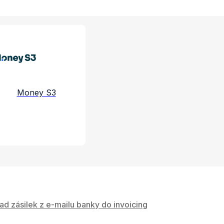
e a služby
Money S3
ad zásilek z e-mailu banky do invoicing