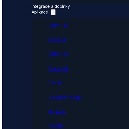
Integrace a doplňky
Aplikace
ABRA Flexi
POHODA
ABRA Gen
Money S3
Shoptet
Shoptet Premium
Upgates
Shopify