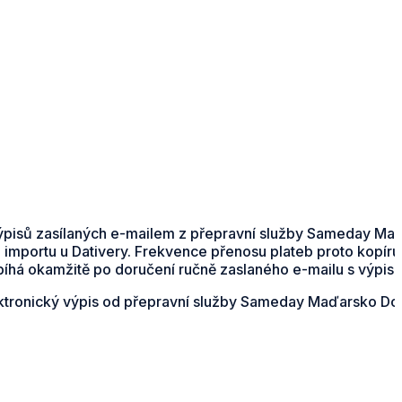
výpisů zasílaných e-mailem z přepravní služby Sameday Maď
 importu u Dativery. Frekvence přenosu plateb proto kopíru
íhá okamžitě po doručení ručně zaslaného e-mailu s výpis
elektronický výpis od přepravní služby Sameday Maďarsko D