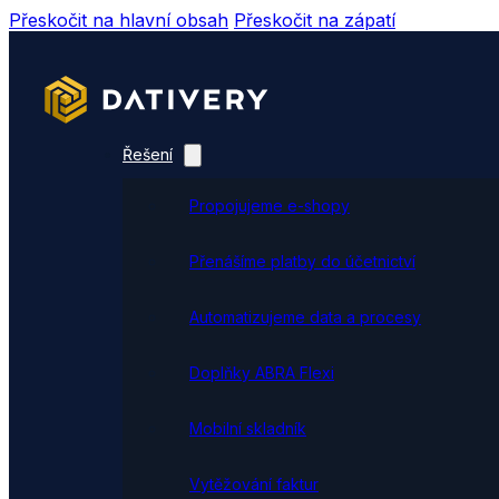
Přeskočit na hlavní obsah
Přeskočit na zápatí
Řešení
Propojujeme e-shopy
Přenášíme platby do účetnictví
Automatizujeme data a procesy
Doplňky ABRA Flexi
Mobilní skladník
Vytěžování faktur