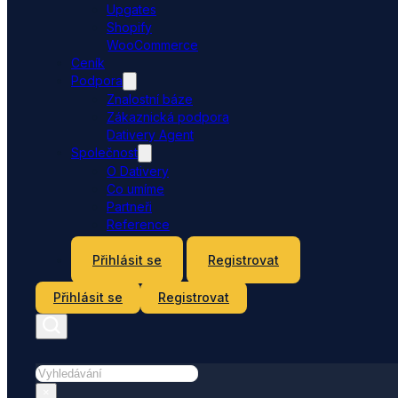
Upgates
Shopify
WooCommerce
Ceník
Podpora
Znalostní báze
Zákaznická podpora
Dativery Agent
Společnost
O Dativery
Co umíme
Partneři
Reference
Kontakt
Přihlásit se
Registrovat
Přihlásit se
Registrovat
Hledat
×