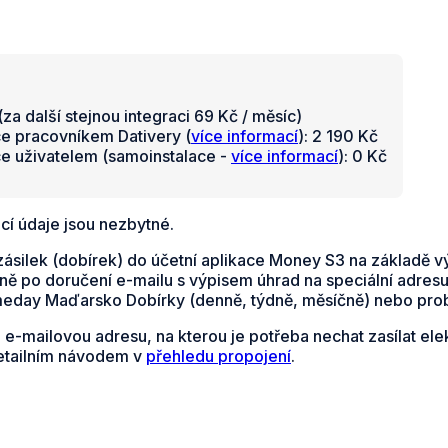
za další stejnou integraci 69 Kč / měsíc)
ce pracovníkem Dativery (
více informací
): 2 190 Kč
ce uživatelem (samoinstalace -
více informací
): 0 Kč
cí údaje jsou nezbytné.
zásilek (dobírek) do účetní aplikace Money S3 na základě 
ě po doručení e-mailu s výpisem úhrad na speciální adresu
ameday Maďarsko Dobírky (denně, týdně, měsíčně) nebo prob
e e-mailovou adresu, na kterou je potřeba nechat zasílat 
detailním návodem v
přehledu propojení
.