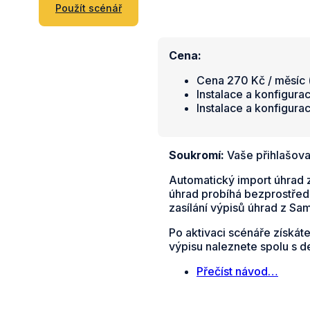
Použít scénář
Cena:
Cena 270 Kč / měsíc (
Instalace a konfigura
Instalace a konfigura
Soukromí:
Vaše přihlašova
Automatický import úhrad 
úhrad probíhá bezprostředn
zasílání výpisů úhrad z S
Po aktivaci scénáře získát
výpisu naleznete spolu s 
Přečíst návod…