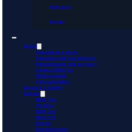
Reference
Kontakt
Řešení
Propojujeme e-shopy
Přenášíme platby do účetnictví
Automatizujeme data a procesy
Doplňky ABRA Flexi
Mobilní skladník
Vytěžování faktur
Integrace a doplňky
Aplikace
ABRA Flexi
POHODA
ABRA Gen
Money S3
Shoptet
Shoptet Premium