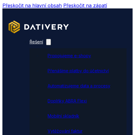
Přeskočit na hlavní obsah
Přeskočit na zápatí
Řešení
Propojujeme e-shopy
Přenášíme platby do účetnictví
Automatizujeme data a procesy
Doplňky ABRA Flexi
Mobilní skladník
Vytěžování faktur