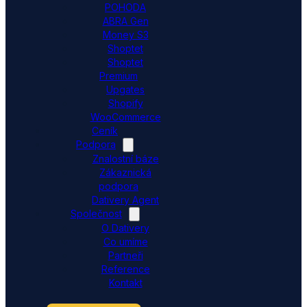
POHODA
ABRA Gen
Money S3
Shoptet
Shoptet
Premium
Upgates
Shopify
WooCommerce
Ceník
Podpora
Znalostní báze
Zákaznická
podpora
Dativery Agent
Společnost
O Dativery
Co umíme
Partneři
Reference
Kontakt