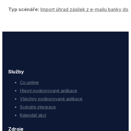
Typ scénáře:
Import úhrad zásilek z e-mailu banky do 
Služby
Co umíme
Hlavní podporované aplikace
Všechny podporované aplikace
Scénáře integrace
Kalendář akcí
Zdroje