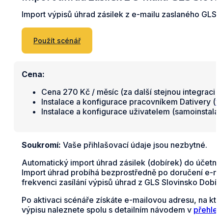
Import výpisů úhrad zásilek z e-mailu zaslaného GLS
Použít scénář
Cena:
Cena 270 Kč / měsíc (za další stejnou integraci 
Instalace a konfigurace pracovníkem Dativery (
v
Instalace a konfigurace uživatelem (samoinstal
Soukromí:
Vaše přihlašovací údaje jsou nezbytné.
Automatický import úhrad zásilek (dobírek) do účetn
Import úhrad probíhá bezprostředně po doručení e-ma
frekvenci zasílání výpisů úhrad z GLS Slovinsko Dob
Po aktivaci scénáře získáte e-mailovou adresu, na kt
výpisu naleznete spolu s detailním návodem v
přehle