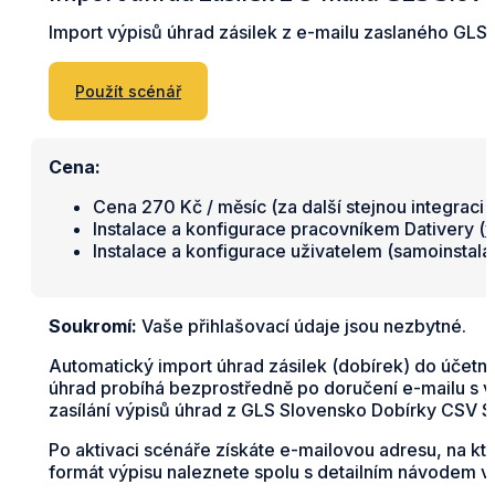
Import výpisů úhrad zásilek z e-mailu zaslaného GLS
Použít scénář
Cena:
Cena 270 Kč / měsíc (za další stejnou integraci 
Instalace a konfigurace pracovníkem Dativery (
v
Instalace a konfigurace uživatelem (samoinstal
Soukromí:
Vaše přihlašovací údaje jsou nezbytné.
Automatický import úhrad zásilek (dobírek) do účetn
úhrad probíhá bezprostředně po doručení e-mailu s v
zasílání výpisů úhrad z GLS Slovensko Dobírky CSV S
Po aktivaci scénáře získáte e-mailovou adresu, na k
formát výpisu naleznete spolu s detailním návodem v