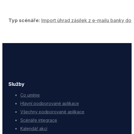
Typ scénáře:
Import úhrad zásilek z e-mailu banky do 
Služby
Co umíme
Hlavní podporované aplikace
Všechny podporované aplikace
Scénáře integrace
Kalendář akcí