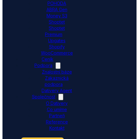
POHODA
ABRA Gen
Money S3
Shoptet
Shoptet
Premium
Upgates
Shopify
WooCommerce
Ceník
Podpora
Znalostní báze
Zákaznická
podpora
Dativery Agent
Společnost
O Dativery
Co umíme
Partneři
Reference
Kontakt