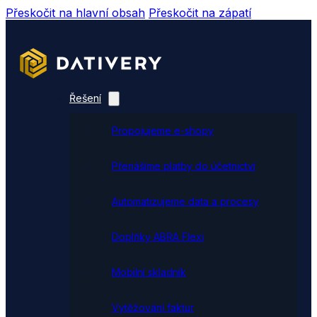
Přeskočit na hlavní obsah
Přeskočit na zápatí
Řešení
Propojujeme e-shopy
Přenášíme platby do účetnictví
Automatizujeme data a procesy
Doplňky ABRA Flexi
Mobilní skladník
Vytěžování faktur