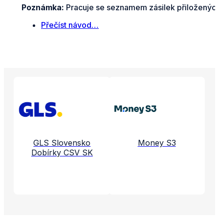
Poznámka:
Pracuje se seznamem zásilek přiložených
Přečíst návod…
Propojené aplikace a služby
GLS Slovensko
Money S3
Dobírky CSV SK