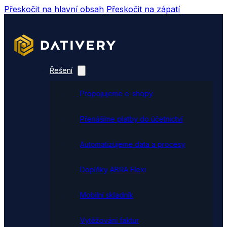
Přeskočit na hlavní obsah
Přeskočit na zápatí
Řešení
Propojujeme e-shopy
Přenášíme platby do účetnictví
Automatizujeme data a procesy
Doplňky ABRA Flexi
Mobilní skladník
Vytěžování faktur