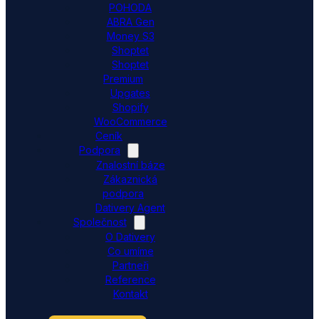
POHODA
ABRA Gen
Money S3
Shoptet
Shoptet
Premium
Upgates
Shopify
WooCommerce
Ceník
Podpora
Znalostní báze
Zákaznická
podpora
Dativery Agent
Společnost
O Dativery
Co umíme
Partneři
Reference
Kontakt