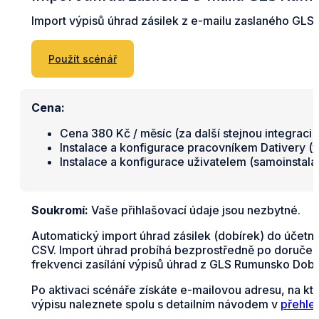
Import výpisů úhrad zásilek z e-mailu zaslaného GLS
Použít scénář
Cena:
Cena 380 Kč / měsíc (za další stejnou integraci 
Instalace a konfigurace pracovníkem Dativery (
v
Instalace a konfigurace uživatelem (samoinstal
Soukromí:
Vaše přihlašovací údaje jsou nezbytné.
Automatický import úhrad zásilek (dobírek) do účetn
CSV. Import úhrad probíhá bezprostředně po doručení
frekvenci zasílání výpisů úhrad z GLS Rumunsko Dobí
Po aktivaci scénáře získáte e-mailovou adresu, na k
výpisu naleznete spolu s detailním návodem v
přehle