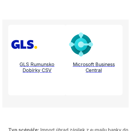
Propojené aplikace a služby
GLS Rumunsko
Microsoft Business
Dobírky CSV
Central
Typ scénáře:
Import úhrad zásilek z e-mailu banky do 