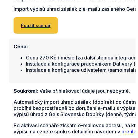
Import výpisů úhrad zásilek z e-mailu zaslaného Gei
Použít scénář
Cena:
Cena 270 Kč / měsíc (za další stejnou integraci 
Instalace a konfigurace pracovníkem Dativery (
v
Instalace a konfigurace uživatelem (samoinstal
Soukromí:
Vaše přihlašovací údaje jsou nezbytné.
Automatický import úhrad zásilek (dobírek) do účetn
probíhá bezprostředně po doručení e-mailu s výpisem 
výpisů úhrad z Geis Slovensko Dobírky (denně, týdně
Po aktivaci scénáře získáte e-mailovou adresu, na kt
výpisu naleznete spolu s detailním návodem v
přehle