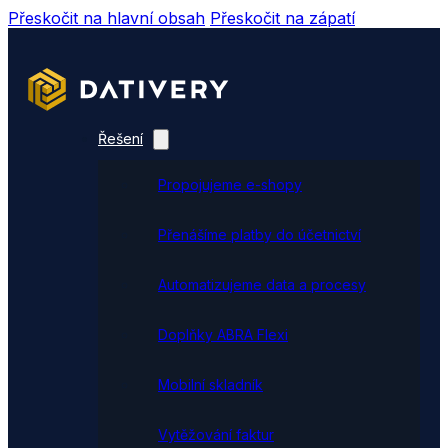
Přeskočit na hlavní obsah
Přeskočit na zápatí
Řešení
Propojujeme e-shopy
Přenášíme platby do účetnictví
Automatizujeme data a procesy
Doplňky ABRA Flexi
Mobilní skladník
Vytěžování faktur