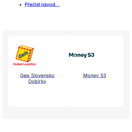
Přečíst návod…
Propojené aplikace a služby
Geis Slovensko
Money S3
Dobírky