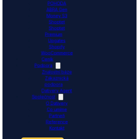
POHODA
ABRA Gen
Money S3
Shoptet
Shoptet
Premium
Upgates
Shopify
WooCommerce
Ceník
Podpora
Znalostní báze
Zákaznická
podpora
Dativery Agent
Společnost
O Dativery
Co umíme
Partneři
Reference
Kontakt