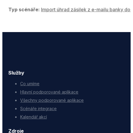
Typ scénáře:
Import úhrad zásilek z e-mailu banky do 
Služby
Co umíme
Hlavní podporované aplikace
Všechny podporované aplikace
Scénáře integrace
Kalendář akcí
Zdroje