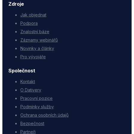
Zdroje
Jak objednat
Podpora
Znalostní báze
Záznamy webinářů
Novinky a články
Pro vývojáře
Společnost
Kontakt
O Dativery
Pracovní pozice
Podmínky služby
Ochrana osobních údajů
Bezpečnost
Partneři