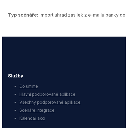
Typ scénáře:
Import úhrad zásilek z e-mailu banky do 
Služby
Co umíme
Hlavní podporované aplikace
Všechny podporované aplikace
Scénáře integrace
Kalendář akcí