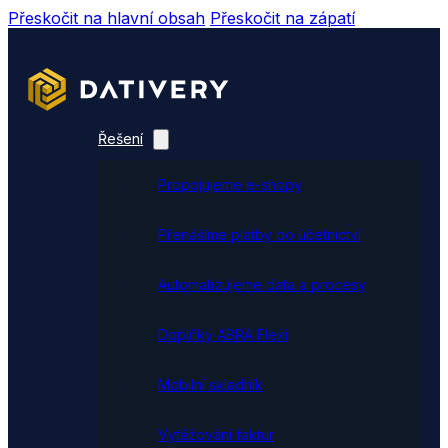
Přeskočit na hlavní obsah
Přeskočit na zápatí
Řešení
Propojujeme e-shopy
Přenášíme platby do účetnictví
Automatizujeme data a procesy
Doplňky ABRA Flexi
Mobilní skladník
Vytěžování faktur