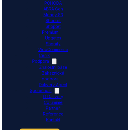
POHODA
ABRA Gen
Money S3
Shoptet
Shoptet
Premium
Upgates
Shopify
WooCommerce
Ceník
Podpora
Znalostní báze
Zákaznická
podpora
Dativery Agent
Společnost
O Dativery
Co umíme
Partneři
Reference
Kontakt