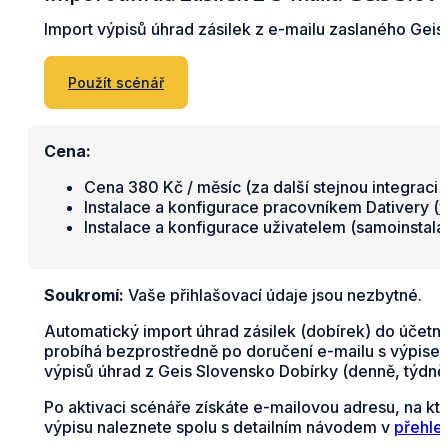
Import výpisů úhrad zásilek z e-mailu zaslaného Gei
Použít scénář
Cena:
Cena 380 Kč / měsíc (za další stejnou integraci 
Instalace a konfigurace pracovníkem Dativery (
v
Instalace a konfigurace uživatelem (samoinstal
Soukromí:
Vaše přihlašovací údaje jsou nezbytné.
Automatický import úhrad zásilek (dobírek) do účetn
probíhá bezprostředně po doručení e-mailu s výpisem 
výpisů úhrad z Geis Slovensko Dobírky (denně, týdně
Po aktivaci scénáře získáte e-mailovou adresu, na kt
výpisu naleznete spolu s detailním návodem v
přehle