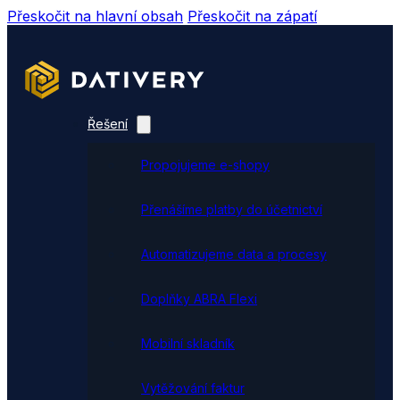
Přeskočit na hlavní obsah
Přeskočit na zápatí
Řešení
Propojujeme e-shopy
Přenášíme platby do účetnictví
Automatizujeme data a procesy
Doplňky ABRA Flexi
Mobilní skladník
Vytěžování faktur