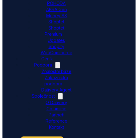
POHODA
ABRA Gen
Money S3
Shoptet
Shoptet
Premium
Upgates
Shopify
WooCommerce
Ceník
Podpora
Znalostní báze
Zákaznická
podpora
Dativery Agent
Společnost
O Dativery
Co umíme
Partneři
Reference
Kontakt