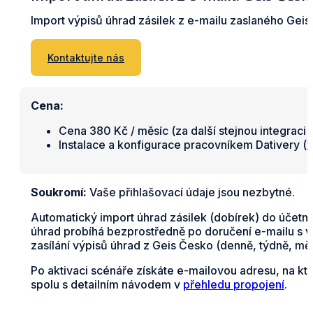
Import výpisů úhrad zásilek z e-mailu zaslaného Geis
Kontaktujte nás
Cena:
Cena 380 Kč / měsíc (za další stejnou integraci 
Instalace a konfigurace pracovníkem Dativery (
v
Soukromí:
Vaše přihlašovací údaje jsou nezbytné.
Automatický import úhrad zásilek (dobírek) do účetní
úhrad probíhá bezprostředně po doručení e-mailu s v
zasílání výpisů úhrad z Geis Česko (denně, týdně, m
Po aktivaci scénáře získáte e-mailovou adresu, na kt
spolu s detailním návodem v
přehledu propojení
.