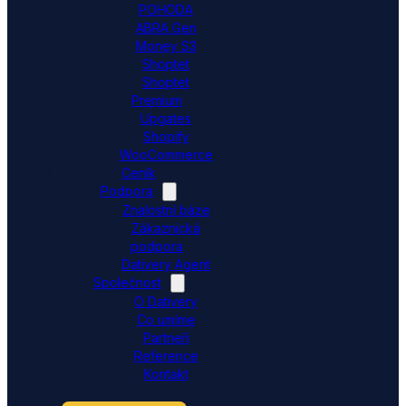
POHODA
ABRA Gen
Money S3
Shoptet
Shoptet
Premium
Upgates
Shopify
WooCommerce
Ceník
Podpora
Znalostní báze
Zákaznická
podpora
Dativery Agent
Společnost
O Dativery
Co umíme
Partneři
Reference
Kontakt