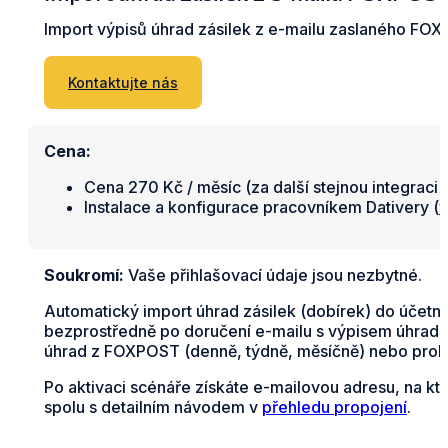
Import výpisů úhrad zásilek z e-mailu zaslaného FO
Kontaktujte nás
Cena:
Cena 270 Kč / měsíc (za další stejnou integraci 
Instalace a konfigurace pracovníkem Dativery (
v
Soukromí:
Vaše přihlašovací údaje jsou nezbytné.
Automatický import úhrad zásilek (dobírek) do účetn
bezprostředně po doručení e-mailu s výpisem úhrad na
úhrad z FOXPOST (denně, týdně, měsíčně) nebo probí
Po aktivaci scénáře získáte e-mailovou adresu, na k
spolu s detailním návodem v
přehledu propojení
.