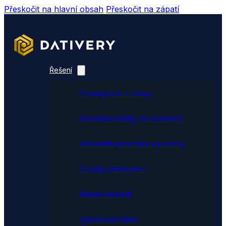
Přeskočit na hlavní obsah
Přeskočit na zápatí
Řešení
Propojujeme e-shopy
Přenášíme platby do účetnictví
Automatizujeme data a procesy
Doplňky ABRA Flexi
Mobilní skladník
Vytěžování faktur