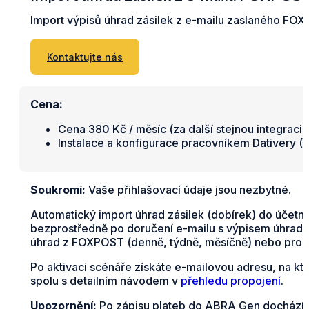
Import výpisů úhrad zásilek z e-mailu zaslaného FO
Kontaktujte nás
Cena:
Cena 380 Kč / měsíc (za další stejnou integraci 
Instalace a konfigurace pracovníkem Dativery (
v
Soukromí:
Vaše přihlašovací údaje jsou nezbytné.
Automatický import úhrad zásilek (dobírek) do účetn
bezprostředně po doručení e-mailu s výpisem úhrad na
úhrad z FOXPOST (denně, týdně, měsíčně) nebo probí
Po aktivaci scénáře získáte e-mailovou adresu, na k
spolu s detailním návodem v
přehledu propojení
.
Upozornění:
Po zápisu plateb do ABRA Gen dochází k