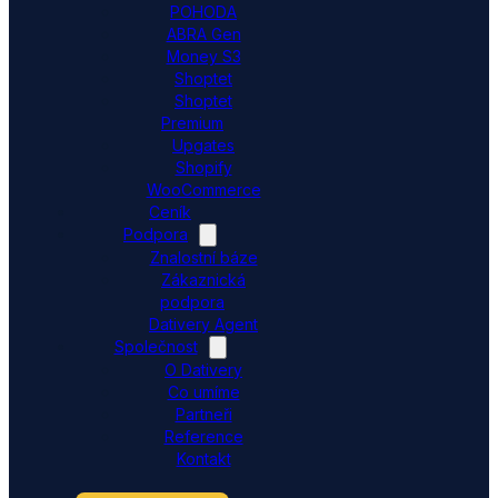
POHODA
ABRA Gen
Money S3
Shoptet
Shoptet
Premium
Upgates
Shopify
WooCommerce
Ceník
Podpora
Znalostní báze
Zákaznická
podpora
Dativery Agent
Společnost
O Dativery
Co umíme
Partneři
Reference
Kontakt