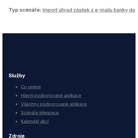
Typ scénáře:
Import úhrad zásilek z e-mailu banky do 
Služby
Co umíme
Hlavní podporované aplikace
Všechny podporované aplikace
Scénáře integrace
Kalendář akcí
Zdroje