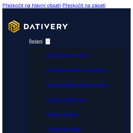
Přeskočit na hlavní obsah
Přeskočit na zápatí
Řešení
Propojujeme e-shopy
Přenášíme platby do účetnictví
Automatizujeme data a procesy
Doplňky ABRA Flexi
Mobilní skladník
Vytěžování faktur