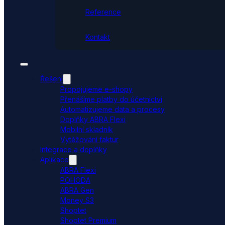
Reference
Kontakt
Řešení
Propojujeme e-shopy
Přenášíme platby do účetnictví
Automatizujeme data a procesy
Doplňky ABRA Flexi
Mobilní skladník
Vytěžování faktur
Integrace a doplňky
Aplikace
ABRA Flexi
POHODA
ABRA Gen
Money S3
Shoptet
Shoptet Premium