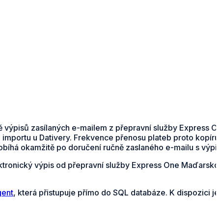
adě výpisů zasílaných e-mailem z přepravní služby Express 
 importu u Dativery. Frekvence přenosu plateb proto kopíru
obíhá okamžitě po doručení ručně zaslaného e-mailu s výpi
elektronický výpis od přepravní služby Express One Maďarsk
gent
, která přistupuje přímo do SQL databáze. K dispozici j