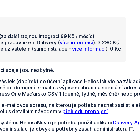
za další stejnou integraci 99 Kč / měsíc)
ce pracovníkem Dativery (
více informací
): 3 290 Kč
ce uživatelem (samoinstalace -
více informací
): 0 Kč
cí údaje jsou nezbytné.
ásilek (dobírek) do účetní aplikace Helios iNuvio na zákl
ě po doručení e-mailu s výpisem úhrad na speciální adresu
xpress One Maďarsko CSV 1 (denně, týdně, měsíčně) nebo pr
e e-mailovou adresu, na kterou je potřeba nechat zasílat 
polu s detailním návodem v
přehledu propojení
.
systému Helios iNuvio je potřeba použít aplikaci
Dativery A
vou instalaci je obvykle potřebný zásah administrátora IT.