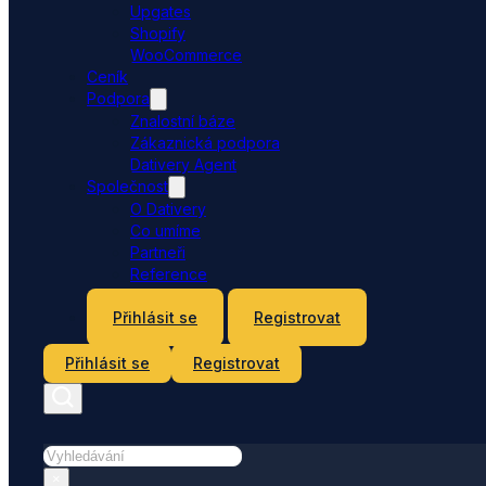
Upgates
Shopify
WooCommerce
Ceník
Podpora
Znalostní báze
Zákaznická podpora
Dativery Agent
Společnost
O Dativery
Co umíme
Partneři
Reference
Kontakt
Přihlásit se
Registrovat
Přihlásit se
Registrovat
Hledat
×