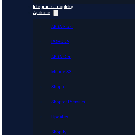
Integrace a doplňky
Aplikace
ABRA Flexi
POHODA
ABRA Gen
Money S3
Shoptet
Shoptet Premium
Upgates
Shopify