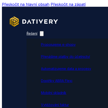
Přeskočit na hlavní obsah
Přeskočit na zápatí
Řešení
Propojujeme e-shopy
Přenášíme platby do účetnictví
Automatizujeme data a procesy
Doplňky ABRA Flexi
Mobilní skladník
Vytěžování faktur