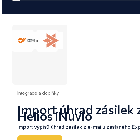
Integrace a doplňky
Import úhrad zásilek
Helios iNuvio
Import výpisů úhrad zásilek z e-mailu zaslaného Ex