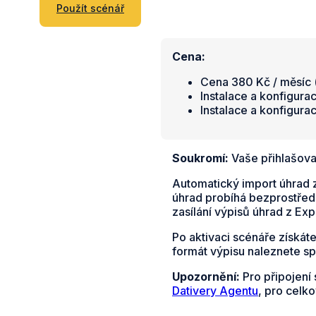
Použít scénář
Cena:
Cena 380 Kč / měsíc (
Instalace a konfigura
Instalace a konfigura
Soukromí:
Vaše přihlašova
Automatický import úhrad z
úhrad probíhá bezprostředn
zasílání výpisů úhrad z E
Po aktivaci scénáře získát
formát výpisu naleznete s
Upozornění:
Pro připojení 
Dativery Agentu
, pro celko