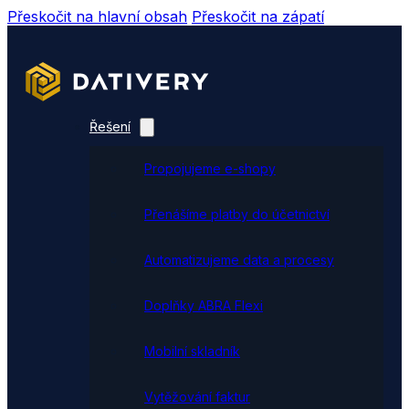
Přeskočit na hlavní obsah
Přeskočit na zápatí
Řešení
Propojujeme e-shopy
Přenášíme platby do účetnictví
Automatizujeme data a procesy
Doplňky ABRA Flexi
Mobilní skladník
Vytěžování faktur