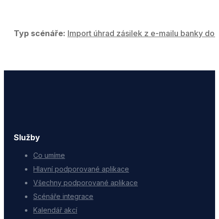
Typ scénáře:
Import úhrad zásilek z e-mailu banky do 
Služby
Co umíme
Hlavní podporované aplikace
Všechny podporované aplikace
Scénáře integrace
Kalendář akcí