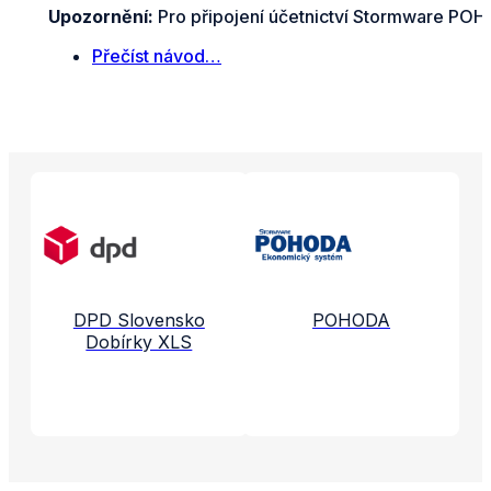
Upozornění:
Pro připojení účetnictví Stormware POHO
Přečíst návod…
Propojené aplikace a služby
DPD Slovensko
POHODA
Dobírky XLS