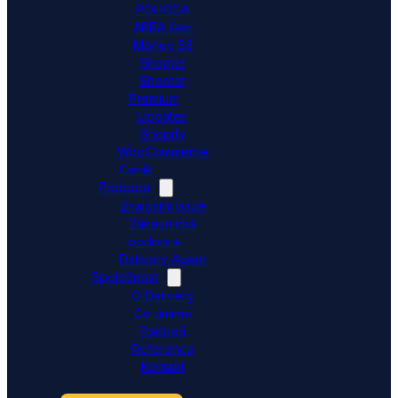
POHODA
ABRA Gen
Money S3
Shoptet
Shoptet
Premium
Upgates
Shopify
WooCommerce
Ceník
Podpora
Znalostní báze
Zákaznická
podpora
Dativery Agent
Společnost
O Dativery
Co umíme
Partneři
Reference
Kontakt