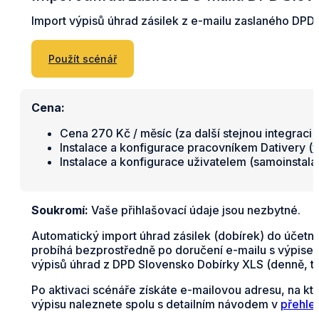
Import výpisů úhrad zásilek z e-mailu zaslaného DP
Použít scénář
Cena:
Cena 270 Kč / měsíc (za další stejnou integraci 
Instalace a konfigurace pracovníkem Dativery (
v
Instalace a konfigurace uživatelem (samoinstal
Soukromí:
Vaše přihlašovací údaje jsou nezbytné.
Automatický import úhrad zásilek (dobírek) do účetn
probíhá bezprostředně po doručení e-mailu s výpisem 
výpisů úhrad z DPD Slovensko Dobírky XLS (denně, t
Po aktivaci scénáře získáte e-mailovou adresu, na kt
výpisu naleznete spolu s detailním návodem v
přehle