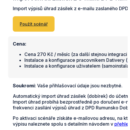
Import výpisů úhrad zásilek z e-mailu zaslaného DP
Použít scénář
Cena:
Cena 270 Kč / měsíc (za další stejnou integraci 
Instalace a konfigurace pracovníkem Dativery (
v
Instalace a konfigurace uživatelem (samoinstal
Soukromí:
Vaše přihlašovací údaje jsou nezbytné.
Automatický import úhrad zásilek (dobírek) do účet
Import úhrad probíhá bezprostředně po doručení e-ma
frekvenci zasílání výpisů úhrad z DPD Rumunsko Dobí
Po aktivaci scénáře získáte e-mailovou adresu, na k
výpisu naleznete spolu s detailním návodem v
přehle