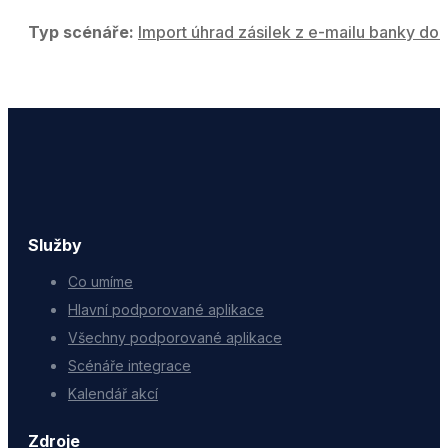
Typ scénáře:
Import úhrad zásilek z e-mailu banky do 
Služby
Co umíme
Hlavní podporované aplikace
Všechny podporované aplikace
Scénáře integrace
Kalendář akcí
Zdroje