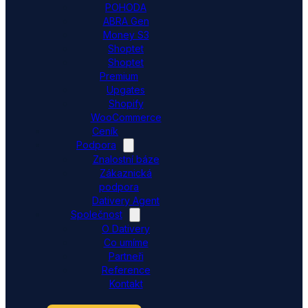
POHODA
ABRA Gen
Money S3
Shoptet
Shoptet
Premium
Upgates
Shopify
WooCommerce
Ceník
Podpora
Znalostní báze
Zákaznická
podpora
Dativery Agent
Společnost
O Dativery
Co umíme
Partneři
Reference
Kontakt