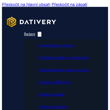
Přeskočit na hlavní obsah
Přeskočit na zápatí
Řešení
Propojujeme e-shopy
Přenášíme platby do účetnictví
Automatizujeme data a procesy
Doplňky ABRA Flexi
Mobilní skladník
Vytěžování faktur