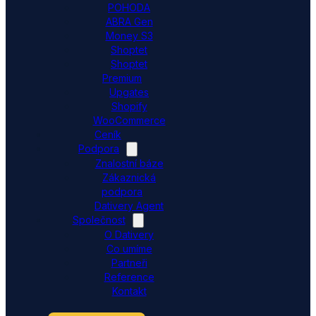
POHODA
ABRA Gen
Money S3
Shoptet
Shoptet
Premium
Upgates
Shopify
WooCommerce
Ceník
Podpora
Znalostní báze
Zákaznická
podpora
Dativery Agent
Společnost
O Dativery
Co umíme
Partneři
Reference
Kontakt