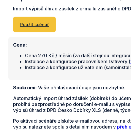
Import výpisů úhrad zásilek z e-mailu zaslaného DPD
Použít scénář
Cena:
Cena 270 Kč / měsíc (za další stejnou integraci 
Instalace a konfigurace pracovníkem Dativery (
v
Instalace a konfigurace uživatelem (samoinstal
Soukromí:
Vaše přihlašovací údaje jsou nezbytné.
Automatický import úhrad zásilek (dobírek) do účetn
probíhá bezprostředně po doručení e-mailu s výpisem 
výpisů úhrad z DPD Česko Dobírky XLS (denně, týdně
Po aktivaci scénáře získáte e-mailovou adresu, na kt
výpisu naleznete spolu s detailním návodem v
přehle