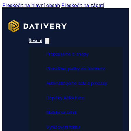
Přeskočit na hlavní obsah
Přeskočit na zápatí
Řešení
Propojujeme e-shopy
Přenášíme platby do účetnictví
Automatizujeme data a procesy
Doplňky ABRA Flexi
Mobilní skladník
Vytěžování faktur