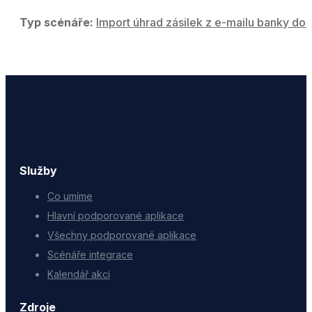
Typ scénáře:
Import úhrad zásilek z e-mailu banky do 
Služby
Co umíme
Hlavní podporované aplikace
Všechny podporované aplikace
Scénáře integrace
Kalendář akcí
Zdroje