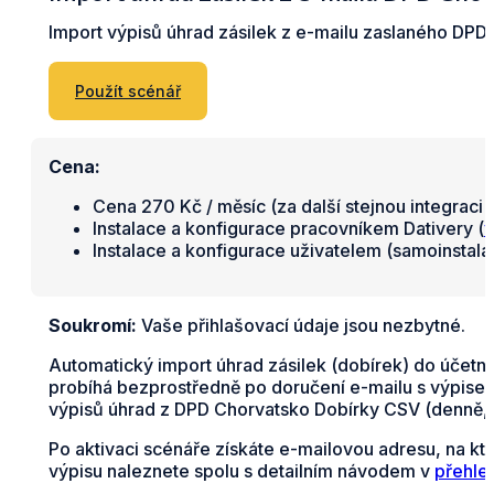
Import výpisů úhrad zásilek z e-mailu zaslaného DPD 
Použít scénář
Cena:
Cena 270 Kč / měsíc (za další stejnou integraci 
Instalace a konfigurace pracovníkem Dativery (
v
Instalace a konfigurace uživatelem (samoinstal
Soukromí:
Vaše přihlašovací údaje jsou nezbytné.
Automatický import úhrad zásilek (dobírek) do účetn
probíhá bezprostředně po doručení e-mailu s výpisem 
výpisů úhrad z DPD Chorvatsko Dobírky CSV (denně, 
Po aktivaci scénáře získáte e-mailovou adresu, na kt
výpisu naleznete spolu s detailním návodem v
přehle