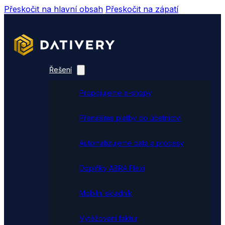
Přeskočit na hlavní obsah
Přeskočit na zápatí
Řešení
Propojujeme e-shopy
Přenášíme platby do účetnictví
Automatizujeme data a procesy
Doplňky ABRA Flexi
Mobilní skladník
Vytěžování faktur