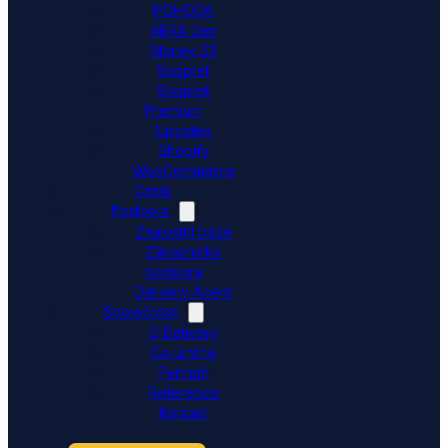
POHODA
ABRA Gen
Money S3
Shoptet
Shoptet
Premium
Upgates
Shopify
WooCommerce
Ceník
Podpora
Znalostní báze
Zákaznická
podpora
Dativery Agent
Společnost
O Dativery
Co umíme
Partneři
Reference
Kontakt