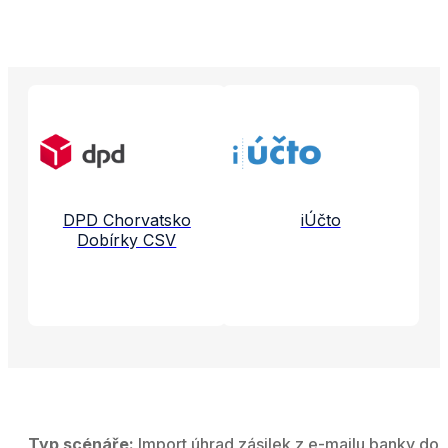
Propojené aplikace a služby
DPD Chorvatsko
iÚčto
Dobírky CSV
Typ scénáře:
Import úhrad zásilek z e-mailu banky do 