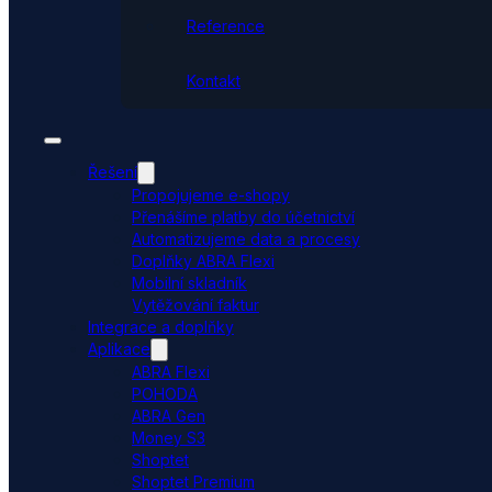
Reference
Kontakt
Řešení
Propojujeme e-shopy
Přenášíme platby do účetnictví
Automatizujeme data a procesy
Doplňky ABRA Flexi
Mobilní skladník
Vytěžování faktur
Integrace a doplňky
Aplikace
ABRA Flexi
POHODA
ABRA Gen
Money S3
Shoptet
Shoptet Premium