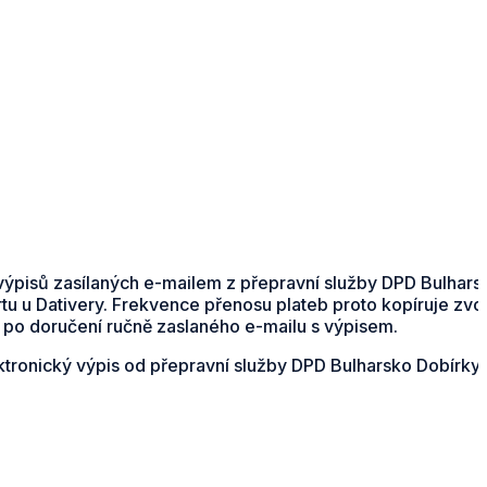
výpisů zasílaných e-mailem z přepravní služby DPD Bulhars
u u Dativery. Frekvence přenosu plateb proto kopíruje zvol
 po doručení ručně zaslaného e-mailu s výpisem.
lektronický výpis od přepravní služby DPD Bulharsko Dobírk