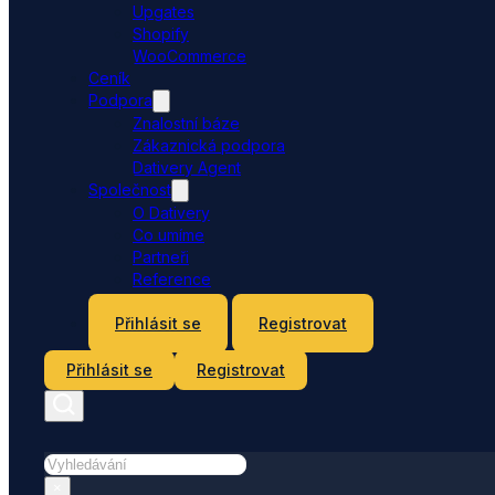
Upgates
Shopify
WooCommerce
Ceník
Podpora
Znalostní báze
Zákaznická podpora
Dativery Agent
Společnost
O Dativery
Co umíme
Partneři
Reference
Kontakt
Přihlásit se
Registrovat
Přihlásit se
Registrovat
Hledat
×