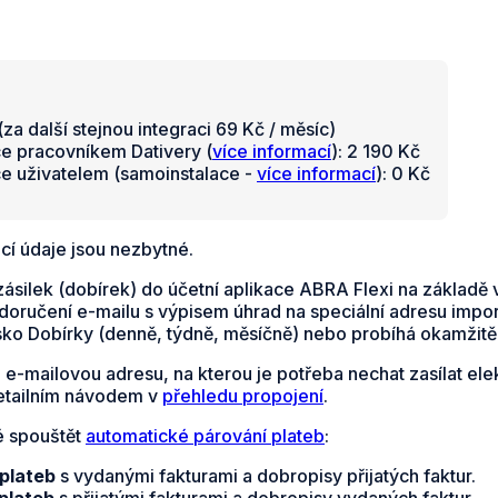
za další stejnou integraci 69 Kč / měsíc)
ce pracovníkem Dativery (
více informací
): 2 190 Kč
ce uživatelem (samoinstalace -
více informací
): 0 Kč
cí údaje jsou nezbytné.
ásilek (dobírek) do účetní aplikace ABRA Flexi na základě 
oručení e-mailu s výpisem úhrad na speciální adresu import
sko Dobírky (denně, týdně, měsíčně) nebo probíhá okamžitě
e e-mailovou adresu, na kterou je potřeba nechat zasílat e
detailním návodem v
přehledu propojení
.
é spouštět
automatické párování plateb
:
 plateb
s vydanými fakturami a dobropisy přijatých faktur.
plateb
s přijatými fakturami a dobropisy vydaných faktur.