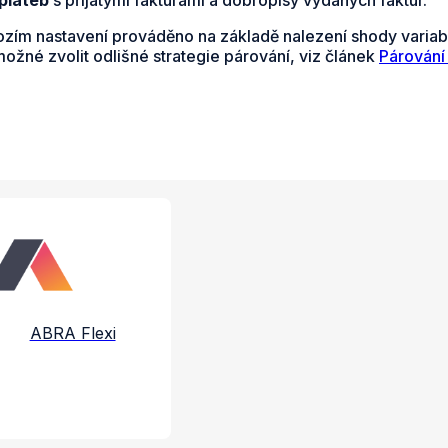
ozím nastavení prováděno na základě nalezení shody variabil
možné zvolit odlišné strategie párování, viz článek
Párování
e a služby
ABRA Flexi