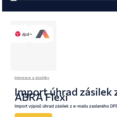
Integrace a doplňky
Import úhrad zásilek
ABRA Flexi
Import výpisů úhrad zásilek z e-mailu zaslaného DP