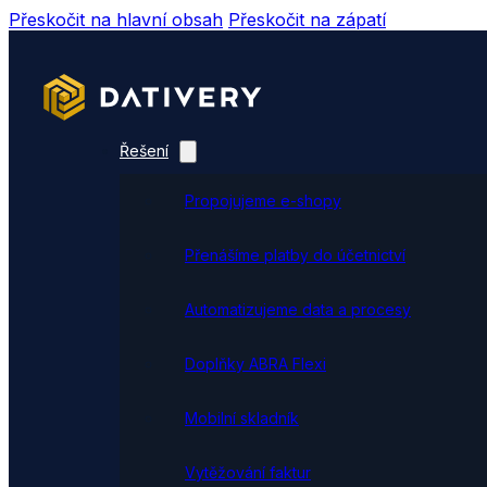
Přeskočit na hlavní obsah
Přeskočit na zápatí
Řešení
Propojujeme e-shopy
Přenášíme platby do účetnictví
Automatizujeme data a procesy
Doplňky ABRA Flexi
Mobilní skladník
Vytěžování faktur