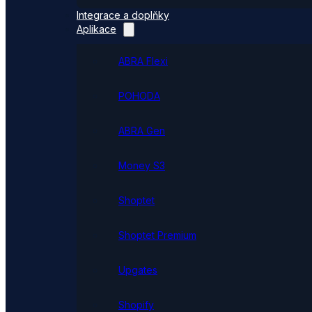
Integrace a doplňky
Aplikace
ABRA Flexi
POHODA
ABRA Gen
Money S3
Shoptet
Shoptet Premium
Upgates
Shopify