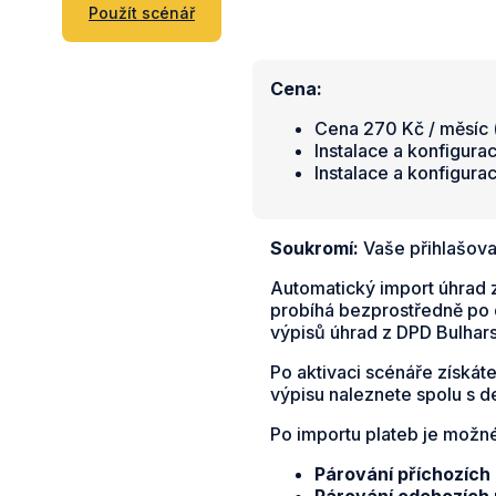
Použít scénář
Cena:
Cena 270 Kč / měsíc (
Instalace a konfigura
Instalace a konfigura
Soukromí:
Vaše přihlašova
Automatický import úhrad z
probíhá bezprostředně po d
výpisů úhrad z DPD Bulhar
Po aktivaci scénáře získát
výpisu naleznete spolu s 
Po importu plateb je možn
Párování příchozích
Párování odchozích 