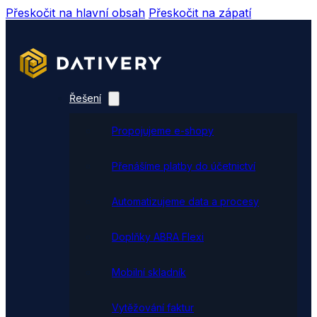
Přeskočit na hlavní obsah
Přeskočit na zápatí
Řešení
Propojujeme e-shopy
Přenášíme platby do účetnictví
Automatizujeme data a procesy
Doplňky ABRA Flexi
Mobilní skladník
Vytěžování faktur