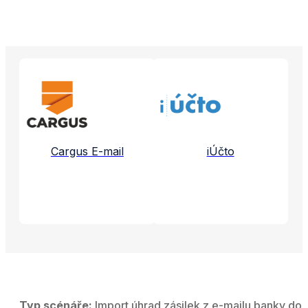
Propojené aplikace a služby
Cargus E-mail
iÚčto
Typ scénáře:
Import úhrad zásilek z e-mailu banky do 