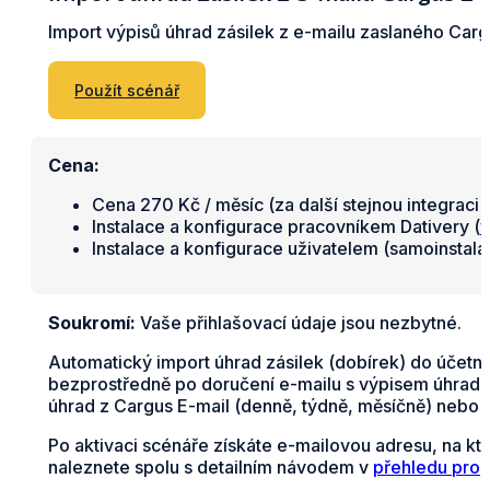
Import výpisů úhrad zásilek z e-mailu zaslaného Cargu
Použít scénář
Cena:
Cena 270 Kč / měsíc (za další stejnou integraci 
Instalace a konfigurace pracovníkem Dativery (
v
Instalace a konfigurace uživatelem (samoinstal
Soukromí:
Vaše přihlašovací údaje jsou nezbytné.
Automatický import úhrad zásilek (dobírek) do účetní
bezprostředně po doručení e-mailu s výpisem úhrad na
úhrad z Cargus E-mail (denně, týdně, měsíčně) nebo 
Po aktivaci scénáře získáte e-mailovou adresu, na kt
naleznete spolu s detailním návodem v
přehledu prop