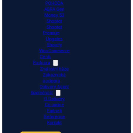
POHODA
ABRA Gen
Money S3
Shoptet
Shoptet
Premium
Upgates
Shopify
WooCommerce
Ceník
Podpora
Znalostní báze
Zákaznická
podpora
Dativery Agent
Společnost
O Dativery
Co umíme
Partneři
Reference
Kontakt