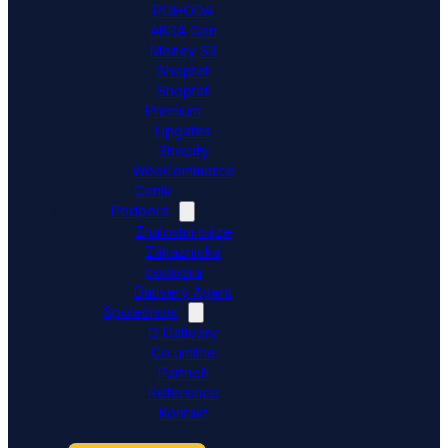
POHODA
ABRA Gen
Money S3
Shoptet
Shoptet
Premium
Upgates
Shopify
WooCommerce
Ceník
Podpora
Znalostní báze
Zákaznická
podpora
Dativery Agent
Společnost
O Dativery
Co umíme
Partneři
Reference
Kontakt