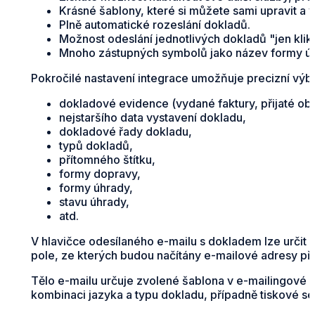
Krásné šablony, které si můžete sami upravit a v
Plně automatické rozeslání dokladů.
Možnost odeslání jednotlivých dokladů "jen klikn
Mnoho zástupných symbolů jako název formy úhra
Pokročilé nastavení integrace umožňuje precizní výb
dokladové evidence (vydané faktury, přijaté ob
nejstaršího data vystavení dokladu,
dokladové řady dokladu,
typů dokladů,
přítomného štítku,
formy dopravy,
formy úhrady,
stavu úhrady,
atd.
V hlavičce odesílaného e-mailu s dokladem lze určit 
pole, ze kterých budou načítány e-mailové adresy př
Tělo e-mailu určuje zvolené šablona v e-mailingové sl
kombinaci jazyka a typu dokladu, případně tiskové ses