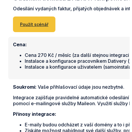
Odesílání vydaných faktur, přijatých objednávek a in
Použít scénář
Cena:
Cena 270 Kč / měsíc (za další stejnou integraci 
Instalace a konfigurace pracovníkem Dativery (
v
Instalace a konfigurace uživatelem (samoinstal
Soukromí:
Vaše přihlašovací údaje jsou nezbytné.
Integrace zajišťuje pravidelné automatické odesílání
pomocí e-mailingové služby Maileon. Využití služby M
Přínosy integrace:
E-maily budou odcházet z vaší domény a to i při 
Získáte možnost nabídnout své další služby, pro