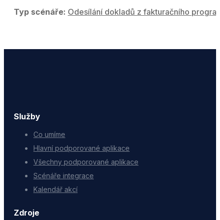
Typ scénáře:
Odesílání dokladů z fakturačního progr
Služby
Co umíme
Hlavní podporované aplikace
Všechny podporované aplikace
Scénáře integrace
Kalendář akcí
Zdroje