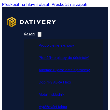
Přeskočit na hlavní obsah
Přeskočit na zápatí
Řešení
Propojujeme e-shopy
Přenášíme platby do účetnictví
Automatizujeme data a procesy
Doplňky ABRA Flexi
Mobilní skladník
Vytěžování faktur