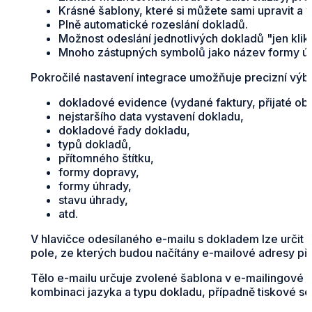
Krásné šablony, které si můžete sami upravit a v
Plně automatické rozeslání dokladů.
Možnost odeslání jednotlivých dokladů "jen klikn
Mnoho zástupných symbolů jako název formy úhra
Pokročilé nastavení integrace umožňuje precizní výb
dokladové evidence (vydané faktury, přijaté ob
nejstaršího data vystavení dokladu,
dokladové řady dokladu,
typů dokladů,
přítomného štítku,
formy dopravy,
formy úhrady,
stavu úhrady,
atd.
V hlavičce odesílaného e-mailu s dokladem lze určit 
pole, ze kterých budou načítány e-mailové adresy př
Tělo e-mailu určuje zvolené šablona v e-mailingové sl
kombinaci jazyka a typu dokladu, případně tiskové ses