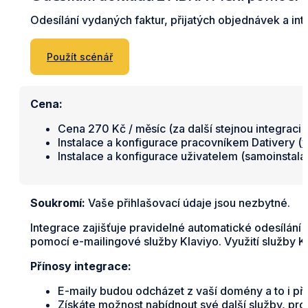
Odesílání vydaných faktur, přijatých objednávek a in
Použít scénář
Cena:
Cena 270 Kč / měsíc (za další stejnou integraci 
Instalace a konfigurace pracovníkem Dativery (
v
Instalace a konfigurace uživatelem (samoinstal
Soukromí:
Vaše přihlašovací údaje jsou nezbytné.
Integrace zajišťuje pravidelné automatické odesílání
pomocí e-mailingové služby Klaviyo. Využití služby K
Přínosy integrace:
E-maily budou odcházet z vaší domény a to i při 
Získáte možnost nabídnout své další služby, pro