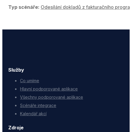
Typ scénáře:
Odesílání dokladů z fakturačního progr
Služby
Co umíme
Hlavní podporované aplikace
Všechny podporované aplikace
Scénáře integrace
Kalendář akcí
Zdroje