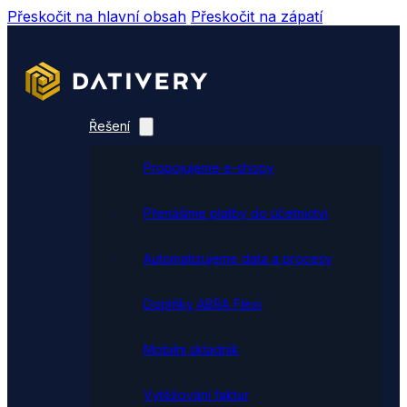
Přeskočit na hlavní obsah
Přeskočit na zápatí
Řešení
Propojujeme e-shopy
Přenášíme platby do účetnictví
Automatizujeme data a procesy
Doplňky ABRA Flexi
Mobilní skladník
Vytěžování faktur