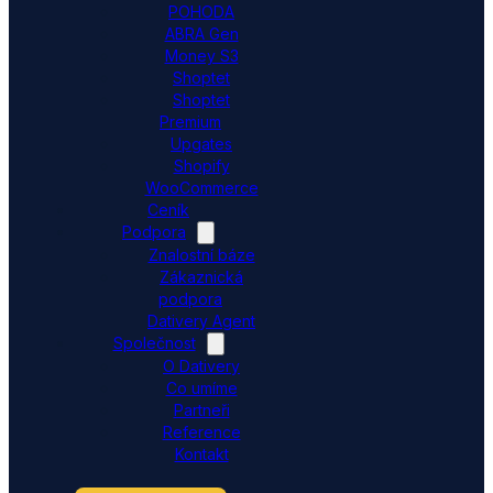
POHODA
ABRA Gen
Money S3
Shoptet
Shoptet
Premium
Upgates
Shopify
WooCommerce
Ceník
Podpora
Znalostní báze
Zákaznická
podpora
Dativery Agent
Společnost
O Dativery
Co umíme
Partneři
Reference
Kontakt