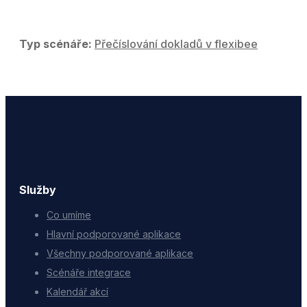
Typ scénáře:
Přečíslování dokladů v flexibee
Služby
Co umíme
Hlavní podporované aplikace
Všechny podporované aplikace
Scénáře integrace
Kalendář akcí