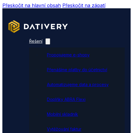
Přeskočit na hlavní obsah
Přeskočit na zápatí
Řešení
Propojujeme e-shopy
Přenášíme platby do účetnictví
Automatizujeme data a procesy
Doplňky ABRA Flexi
Mobilní skladník
Vytěžování faktur