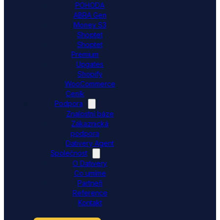
POHODA
ABRA Gen
Money S3
Shoptet
Shoptet
Premium
Upgates
Shopify
WooCommerce
Ceník
Podpora
Znalostní báze
Zákaznická
podpora
Dativery Agent
Společnost
O Dativery
Co umíme
Partneři
Reference
Kontakt