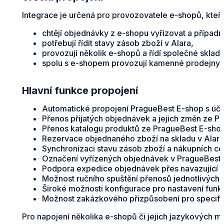
Integrace je určená pro provozovatele e-shopů, kteří v
chtějí objednávky z e-shopu vyřizovat a případn
potřebují řídit stavy zásob zboží v Alara,
provozují několik e-shopů a řídí společné sklad
spolu s e-shopem provozují kamenné prodejny, p
Hlavní funkce propojení
Automatické propojení PragueBest E-shop s úč
Přenos přijatých objednávek a jejich změn ze Pr
Přenos katalogu produktů ze PragueBest E-shop
Rezervace objednaného zboží na skladu v Alar
Synchronizaci stavu zásob zboží a nákupních ce
Označení vyřízených objednávek v PragueBest 
Podpora expedice objednávek přes navazující e
Možnost ručního spuštění přenosů jednotlivých 
Široké možnosti konfigurace pro nastavení funkč
Možnost zakázkového přizpůsobení pro specifi
Pro napojení několika e-shopů či jejich jazykových m