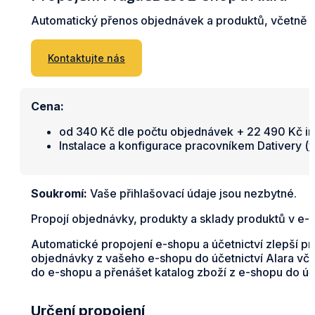
Automatický přenos objednávek a produktů, včetně s
Kontaktujte nás
Cena:
od 340 Kč dle počtu objednávek + 22 490 Kč in
Instalace a konfigurace pracovníkem Dativery (
v
Soukromí:
Vaše přihlašovací údaje jsou nezbytné.
Propojí objednávky, produkty a sklady produktů v e-
Automatické propojení e-shopu a účetnictví zlepší p
objednávky z vašeho e-shopu do účetnictví Alara vče
do e-shopu a přenášet katalog zboží z e-shopu do úče
Určení propojení