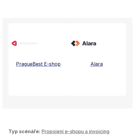
Propojené aplikace a služby
PragueBest E-shop
Alara
Typ scénáře:
Propojení e-shopu a invoicing