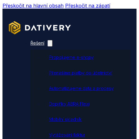
Přeskočit na hlavní obsah
Přeskočit na zápatí
Řešení
Propojujeme e-shopy
Přenášíme platby do účetnictví
Automatizujeme data a procesy
Doplňky ABRA Flexi
Mobilní skladník
Vytěžování faktur