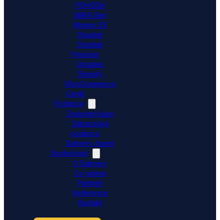
POHODA
ABRA Gen
Money S3
Shoptet
Shoptet
Premium
Upgates
Shopify
WooCommerce
Ceník
Podpora
Znalostní báze
Zákaznická
podpora
Dativery Agent
Společnost
O Dativery
Co umíme
Partneři
Reference
Kontakt