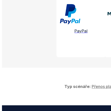
Propojené aplikac
PayPal
Typ scénáře:
Přenos pla