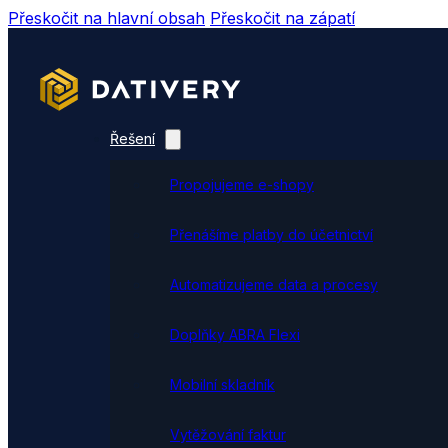
Přeskočit na hlavní obsah
Přeskočit na zápatí
Řešení
Propojujeme e-shopy
Přenášíme platby do účetnictví
Automatizujeme data a procesy
Doplňky ABRA Flexi
Mobilní skladník
Vytěžování faktur