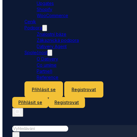
Upgates
Shopify
WooCommerce
Ceník
Podpora
Znalostní báze
Zákaznická podpora
Dativery Agent
Společnost
O Dativery
Co umíme
Partneři
Reference
Kontakt
Přihlásit se
Registrovat
Přihlásit se
Registrovat
Hledat
×