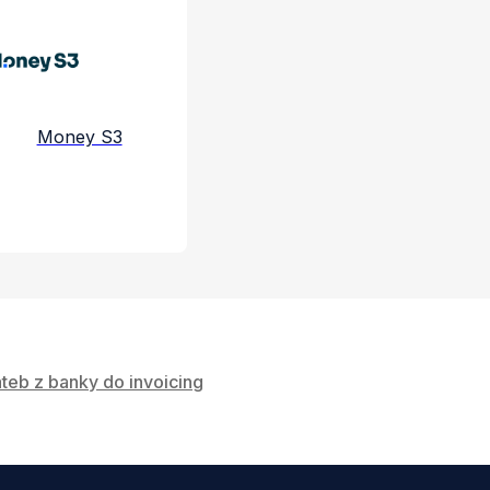
e a služby
Money S3
teb z banky do invoicing