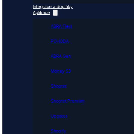
Integrace a doplňky
Aplikace
ABRA Flexi
POHODA
ABRA Gen
Money S3
Shoptet
Shoptet Premium
Upgates
Shopify