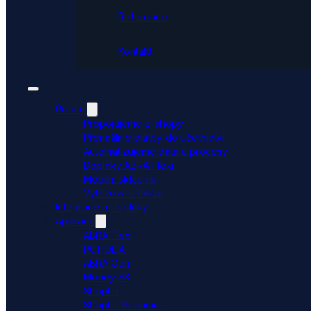
Reference
Kontakt
Řešení
Propojujeme e-shopy
Přenášíme platby do účetnictví
Automatizujeme data a procesy
Doplňky ABRA Flexi
Mobilní skladník
Vytěžování faktur
Integrace a doplňky
Aplikace
ABRA Flexi
POHODA
ABRA Gen
Money S3
Shoptet
Shoptet Premium