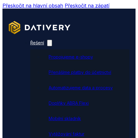
Přeskočit na hlavní obsah
Přeskočit na zápatí
Řešení
Propojujeme e-shopy
Přenášíme platby do účetnictví
Automatizujeme data a procesy
Doplňky ABRA Flexi
Mobilní skladník
Vytěžování faktur