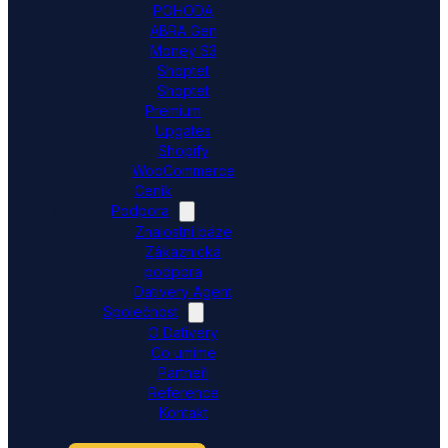
POHODA
ABRA Gen
Money S3
Shoptet
Shoptet
Premium
Upgates
Shopify
WooCommerce
Ceník
Podpora
Znalostní báze
Zákaznická
podpora
Dativery Agent
Společnost
O Dativery
Co umíme
Partneři
Reference
Kontakt