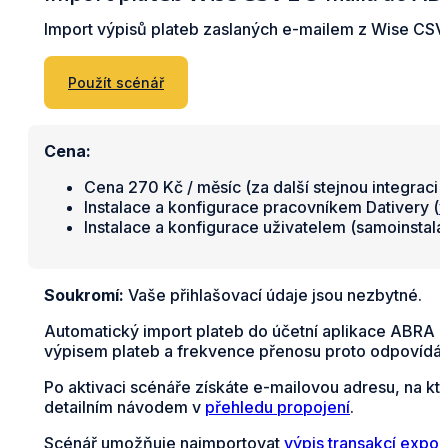
Import výpisů plateb zaslaných e-mailem z Wise CSV
Použít scénář
Cena:
Cena 270 Kč / měsíc (za další stejnou integraci 
Instalace a konfigurace pracovníkem Dativery (
v
Instalace a konfigurace uživatelem (samoinstal
Soukromí:
Vaše přihlašovací údaje jsou nezbytné.
Automatický import plateb do účetní aplikace ABRA F
výpisem plateb a frekvence přenosu proto odpovídá z
Po aktivaci scénáře získáte e-mailovou adresu, na kt
detailním návodem v
přehledu propojení
.
Scénář umožňuje naimportovat
výpis transakcí expo