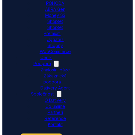
POHODA
ABRA Gen
Money S3
Shoptet
Shoptet
Premium
Upgates
Shopify
WooCommerce
Ceník
Podpora
Znalostní báze
Zákaznická
podpora
Dativery Agent
Společnost
O Dativery
Co umíme
Partneři
Reference
Kontakt