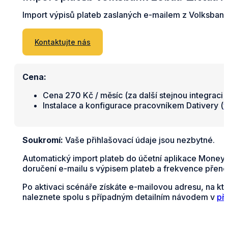
Import výpisů plateb zaslaných e-mailem z Volksba
Kontaktujte nás
Cena:
Cena 270 Kč / měsíc (za další stejnou integraci 
Instalace a konfigurace pracovníkem Dativery (
v
Soukromí:
Vaše přihlašovací údaje jsou nezbytné.
Automatický import plateb do účetní aplikace Money
doručení e-mailu s výpisem plateb a frekvence přeno
Po aktivaci scénáře získáte e-mailovou adresu, na k
naleznete spolu s případným detailním návodem v
př