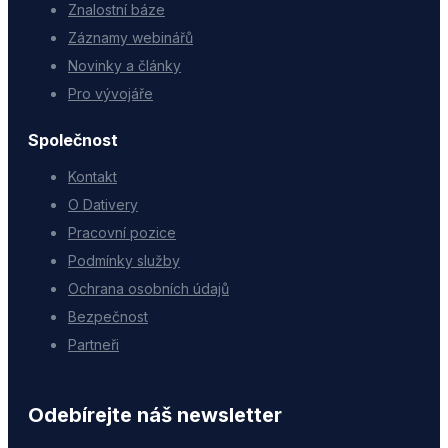
Znalostní báze
Záznamy webinářů
Novinky a články
Pro vývojáře
Společnost
Kontakt
O Dativery
Pracovní pozice
Podmínky služby
Ochrana osobních údajů
Bezpečnost
Partneři
Odebírejte náš newsletter