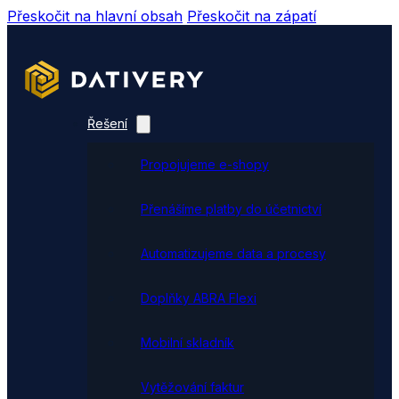
Přeskočit na hlavní obsah
Přeskočit na zápatí
Řešení
Propojujeme e-shopy
Přenášíme platby do účetnictví
Automatizujeme data a procesy
Doplňky ABRA Flexi
Mobilní skladník
Vytěžování faktur