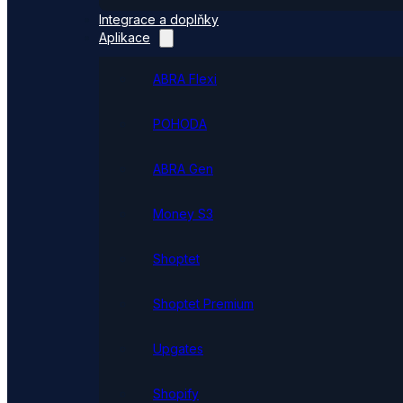
Integrace a doplňky
Aplikace
ABRA Flexi
POHODA
ABRA Gen
Money S3
Shoptet
Shoptet Premium
Upgates
Shopify