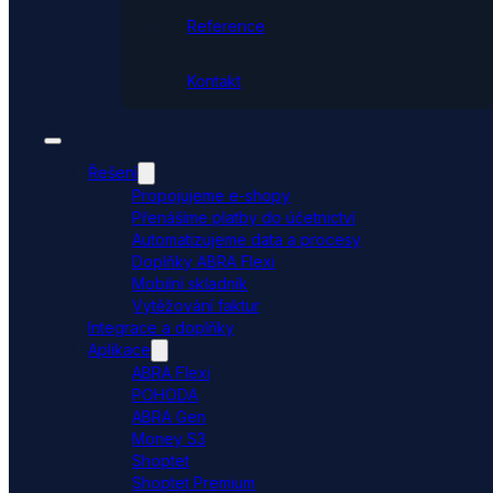
Reference
Kontakt
Řešení
Propojujeme e-shopy
Přenášíme platby do účetnictví
Automatizujeme data a procesy
Doplňky ABRA Flexi
Mobilní skladník
Vytěžování faktur
Integrace a doplňky
Aplikace
ABRA Flexi
POHODA
ABRA Gen
Money S3
Shoptet
Shoptet Premium