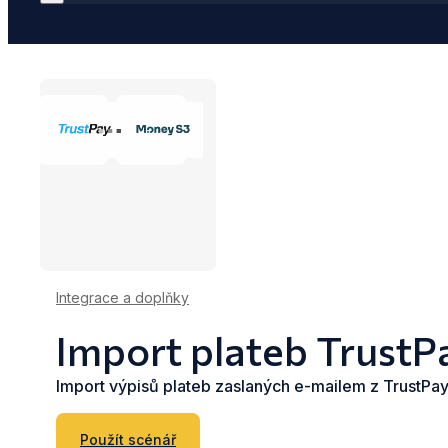
Integrace a doplňky
Import plateb TrustP
Import výpisů plateb zaslaných e-mailem z TrustP
Použít scénář