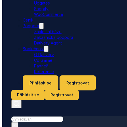
Upgates
Shopify
WooCommerce
Ceník
Podpora
Znalostní báze
Zákaznická podpora
Dativery Agent
Společnost
O Dativery
Co umíme
Partneři
Reference
Kontakt
Přihlásit se
Registrovat
Přihlásit se
Registrovat
Hledat
×