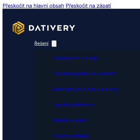
Přeskočit na hlavní obsah
Přeskočit na zápatí
Řešení
Propojujeme e-shopy
Přenášíme platby do účetnictví
Automatizujeme data a procesy
Doplňky ABRA Flexi
Mobilní skladník
Vytěžování faktur