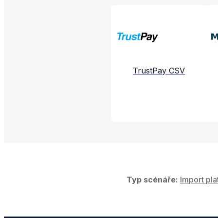
Propojené aplikac
TrustPay CSV
Typ scénáře:
Import pla