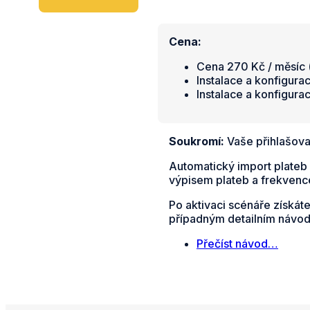
Cena:
Cena 270 Kč / měsíc (
Instalace a konfigura
Instalace a konfigura
Soukromí:
Vaše přihlašova
Automatický import plateb 
výpisem plateb a frekvence
Po aktivaci scénáře získát
případným detailním návo
Přečíst návod…