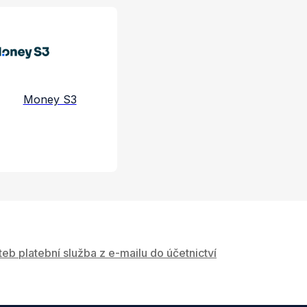
e a služby
Money S3
teb platební služba z e-mailu do účetnictví