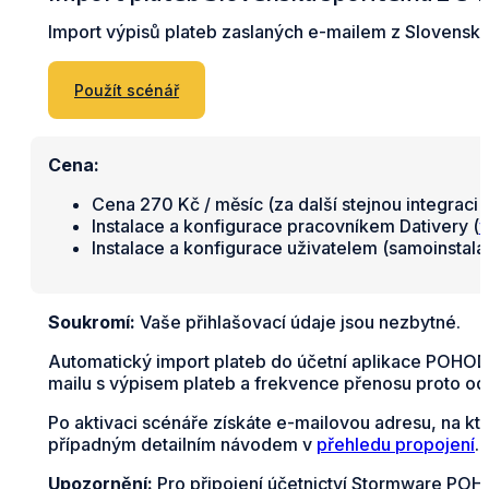
Import výpisů plateb zaslaných e-mailem z Slovensk
Použít scénář
Cena:
Cena 270 Kč / měsíc (za další stejnou integraci 
Instalace a konfigurace pracovníkem Dativery (
v
Instalace a konfigurace uživatelem (samoinstal
Soukromí:
Vaše přihlašovací údaje jsou nezbytné.
Automatický import plateb do účetní aplikace POHODA
mailu s výpisem plateb a frekvence přenosu proto odp
Po aktivaci scénáře získáte e-mailovou adresu, na kt
případným detailním návodem v
přehledu propojení
.
Upozornění:
Pro připojení účetnictví Stormware POHO