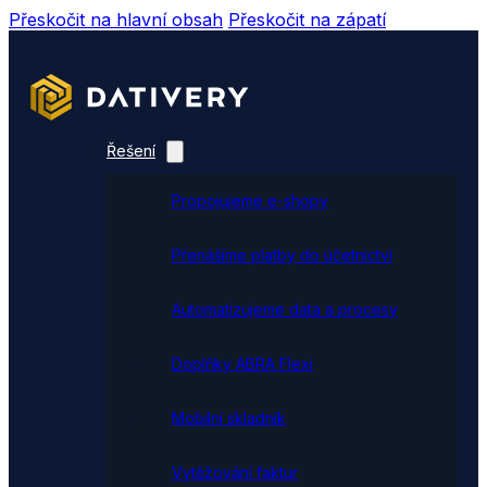
Přeskočit na hlavní obsah
Přeskočit na zápatí
Řešení
Propojujeme e-shopy
Přenášíme platby do účetnictví
Automatizujeme data a procesy
Doplňky ABRA Flexi
Mobilní skladník
Vytěžování faktur