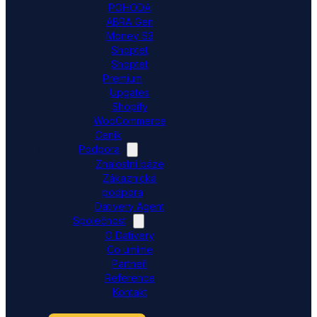
POHODA
ABRA Gen
Money S3
Shoptet
Shoptet
Premium
Upgates
Shopify
WooCommerce
Ceník
Podpora
Znalostní báze
Zákaznická
podpora
Dativery Agent
Společnost
O Dativery
Co umíme
Partneři
Reference
Kontakt