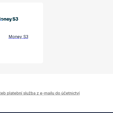
e a služby
Money S3
teb platební služba z e-mailu do účetnictví