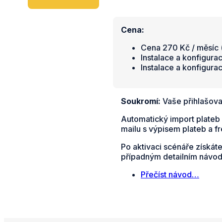
Cena:
Cena 270 Kč / měsíc (
Instalace a konfigura
Instalace a konfigura
Soukromí:
Vaše přihlašova
Automatický import plateb 
mailu s výpisem plateb a f
Po aktivaci scénáře získát
případným detailním návo
Přečíst návod…