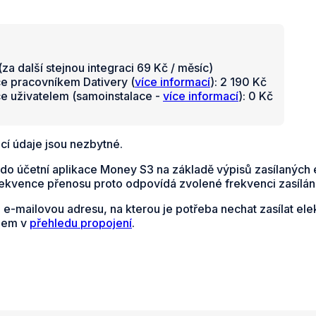
za další stejnou integraci 69 Kč / měsíc)
ce pracovníkem Dativery (
více informací
): 2 190 Kč
ce uživatelem (samoinstalace -
více informací
): 0 Kč
cí údaje jsou nezbytné.
do účetní aplikace Money S3 na základě výpisů zasílaných 
rekvence přenosu proto odpovídá zvolené frekvenci zasílání
e e-mailovou adresu, na kterou je potřeba nechat zasílat el
dem v
přehledu propojení
.