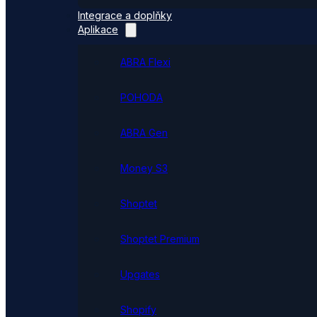
Integrace a doplňky
Aplikace
ABRA Flexi
POHODA
ABRA Gen
Money S3
Shoptet
Shoptet Premium
Upgates
Shopify