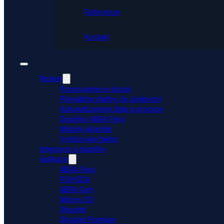
Reference
Kontakt
Řešení
Propojujeme e-shopy
Přenášíme platby do účetnictví
Automatizujeme data a procesy
Doplňky ABRA Flexi
Mobilní skladník
Vytěžování faktur
Integrace a doplňky
Aplikace
ABRA Flexi
POHODA
ABRA Gen
Money S3
Shoptet
Shoptet Premium