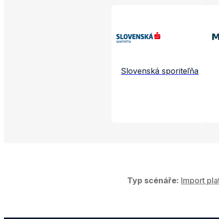
Propojené aplikac
Slovenská sporiteľňa
Typ scénáře:
Import pla