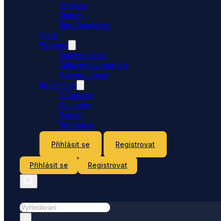
Upgates
Shopify
WooCommerce
Ceník
Podpora
Znalostní báze
Zákaznická podpora
Dativery Agent
Společnost
O Dativery
Co umíme
Partneři
Reference
Kontakt
Přihlásit se
Registrovat
Přihlásit se
Registrovat
Hledat
×