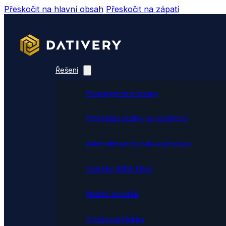
Přeskočit na hlavní obsah
Přeskočit na zápatí
Řešení
Propojujeme e-shopy
Přenášíme platby do účetnictví
Automatizujeme data a procesy
Doplňky ABRA Flexi
Mobilní skladník
Vytěžování faktur